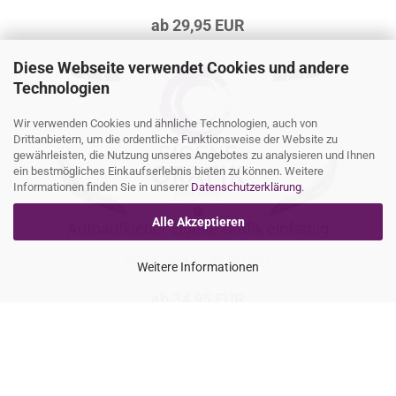
ab 29,95 EUR
Diese Webseite verwendet Cookies und andere
Technologien
Wir verwenden Cookies und ähnliche Technologien, auch von
Drittanbietern, um die ordentliche Funktionsweise der Website zu
gewährleisten, die Nutzung unseres Angebotes zu analysieren und Ihnen
ein bestmögliches Einkaufserlebnis bieten zu können. Weitere
Informationen finden Sie in unserer
Datenschutzerklärung
.
Alle Akzeptieren
Autoaufkleber Eigene Grafik einfarbig
Artikel‑Nr.: LS-Car-181-041
Weitere Informationen
ab 34,95 EUR
Mit einem Blumensticker ein florales Autodesign