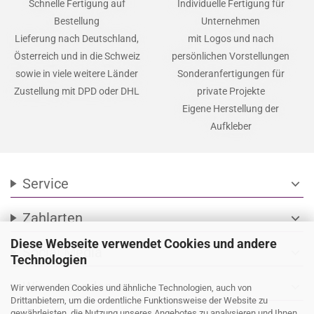
Schnelle Fertigung auf
Individuelle Fertigung für
Bestellung
Unternehmen
Lieferung nach Deutschland,
mit Logos und nach
Österreich und in die Schweiz
persönlichen Vorstellungen
sowie in viele weitere Länder
Sonderanfertigungen für
Zustellung mit DPD oder DHL
private Projekte
Eigene Herstellung der
Aufkleber
Service
expand_more
Zahlarten
expand_more
Diese Webseite verwendet Cookies und andere
Social Media
expand_more
Technologien
Wir versenden mit
expand_more
Wir verwenden Cookies und ähnliche Technologien, auch von
Drittanbietern, um die ordentliche Funktionsweise der Website zu
gewährleisten, die Nutzung unseres Angebotes zu analysieren und Ihnen