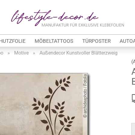
Lieferland
E
HUTZFOLIE
MÖBELTATTOOS
TÜRPOSTER
AUTO
P
oo
»
Motive
»
Außendecor Kunstvoller Blätterzweig
(
Kon
tung
Pas
werbe