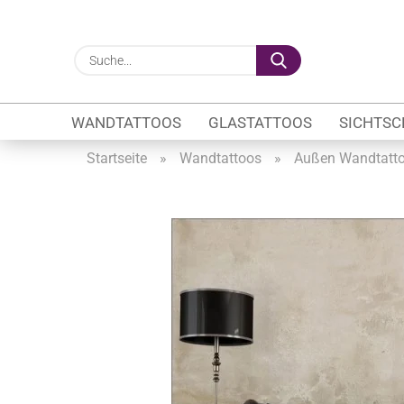
Suche...
WANDTATTOOS
GLASTATTOOS
SICHTSC
Startseite
»
Wandtattoos
»
Außen Wandtatt
Gewerbe anzeigen
Firmenlogo
Fahrzeugwerbung
Schaufensterbeschrif
Öffnungszeiten
Sichtschutzfolien Ge
Glasbeschriftung
Glasmotive
Durchlaufschutz