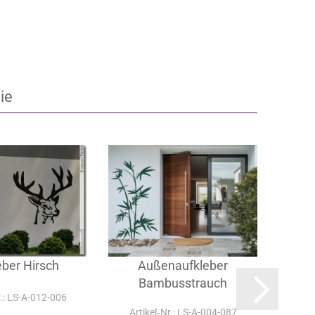
ie
eber Hirsch
Außenaufkleber