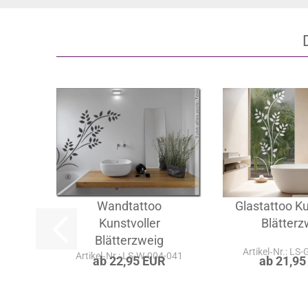
teilen
Wandtattoo
Glastattoo Ku
Kunstvoller
Blätterz
Blätterzweig
Artikel‑Nr.: LS
Artikel‑Nr.: LS-W-004-041
ab 22,95 EUR
ab 21,95