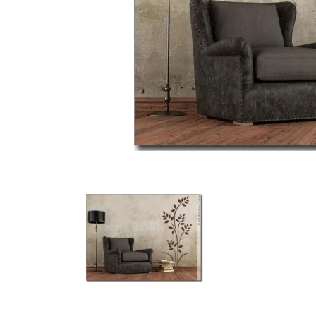
Türbeschriftung
Gewerbe Wandtattoo
Fotofolien für Glas
Extras anzeigen
Folie
Folienmuster
Gutscheine
Zubehör
Ideen anzeigen
Gestaltungsideen
Kundenbilder