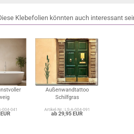
tweet
pin it
Diese Klebefolien könnten auch interessant sei
nstvoller
Außenwandtattoo
weig
Schilfgras
-G-004-041
Artikel‑Nr.: LS-A-004-091
 EUR
ab 29,95 EUR