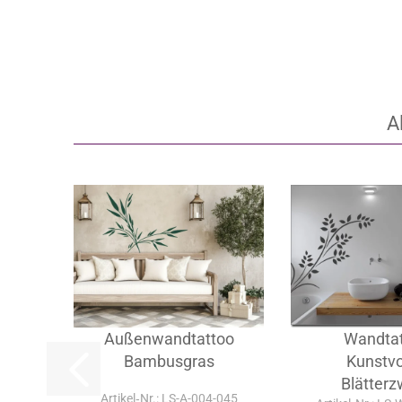
A
Außenwandtattoo
Wandta