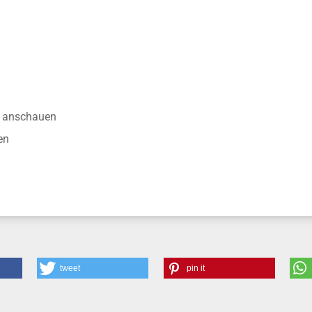
nisse
anschauen
en