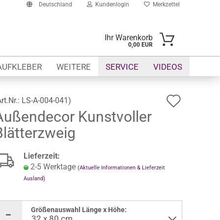
Deutschland
Kundenlogin
Merkzettel
Ihr Warenkorb
0,00 EUR
-Mail
AUFKLEBER
WEITERE
SERVICE
VIDEOS
asswort
Auf
Art.Nr.:
LS-A-004-041
)
Außendecor Kunstvoller
den
Blätterzweig
Merkze
to erstellen
swort vergessen?
Lieferzeit:
2-5 Werktage
(Aktuelle Informationen & Lieferzeit
Ausland)
Größenauswahl Länge x Höhe: