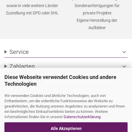
sowie in viele weitere Länder
Sonderanfertigungen für
Zustellung mit DPD oder DHL
private Projekte
Eigene Herstellung der
Aufkleber
Service
expand_more
Zahlarten
expand_more
Diese Webseite verwendet Cookies und andere
Social Media
expand_more
Technologien
Wir versenden mit
expand_more
Wir verwenden Cookies und ähnliche Technologien, auch von
Drittanbietern, um die ordentliche Funktionsweise der Website zu
gewährleisten, die Nutzung unseres Angebotes zu analysieren und Ihnen
Ihre persönliche Seite
expand_more
ein bestmögliches Einkaufserlebnis bieten zu können. Weitere
Informationen finden Sie in unserer
Datenschutzerklärung
.
Alle Akzeptieren