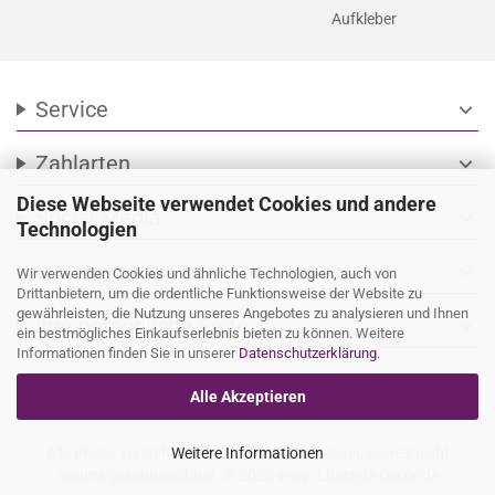
Aufkleber
Service
expand_more
Zahlarten
expand_more
Diese Webseite verwendet Cookies und andere
Social Media
expand_more
Technologien
Wir versenden mit
expand_more
Wir verwenden Cookies und ähnliche Technologien, auch von
Drittanbietern, um die ordentliche Funktionsweise der Website zu
gewährleisten, die Nutzung unseres Angebotes zu analysieren und Ihnen
Ihre persönliche Seite
expand_more
ein bestmögliches Einkaufserlebnis bieten zu können. Weitere
Informationen finden Sie in unserer
Datenschutzerklärung
.
Alle Akzeptieren
Alle Preise verstehen sich inkl. Mehrwertsteuer, soweit nicht
Weitere Informationen
anders gekennzeichnet. © 2026 www.Lifestyle-Decor.de