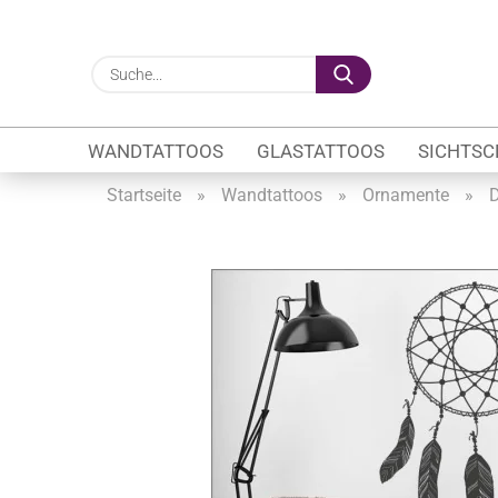
Suche...
WANDTATTOOS
GLASTATTOOS
SICHTSC
Startseite
»
Wandtattoos
»
Ornamente
»
D
Gewerbe anzeigen
Firmenlogo
Fahrzeugwerbung
Schaufensterbeschrif
Öffnungszeiten
Sichtschutzfolien Ge
Glasbeschriftung
Glasmotive
Durchlaufschutz