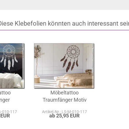
tweet
pin it
Diese Klebefolien könnten auch interessant sei
attoo
Möbeltattoo
nger
Traumfänger Motiv