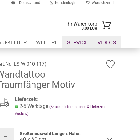
Deutschland
Kundenlogin
Wunschzettel
Ihr Warenkorb
0,00 EUR
il
AUFKLEBER
WEITERE
SERVICE
VIDEOS
swort
Auf
Art.Nr.:
LS-W-010-117
)
Wandtattoo
den
Traumfänger Motiv
Wunsch
erstellen
ort vergessen?
Lieferzeit:
2-5 Werktage
(Aktuelle Informationen & Lieferzeit
Ausland)
Größenauswahl Länge x Höhe: