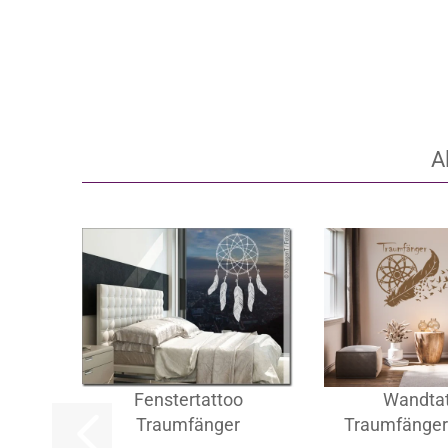
Artikel‑Nr.: LS
Artikel‑Nr.: LS-W-010-121
ab 26,95 EUR
ab 27,95
A