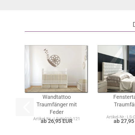
teilen
Wandtattoo
Fenstert
Traumfänger mit
Traumfä
Feder