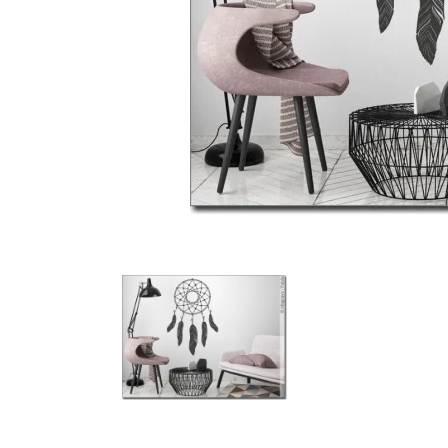
Türbeschriftung
Gewerbe Wandtattoo
Fotofolien für Glas
Extras anzeigen
Folie
Folienmuster
Gutscheine
Zubehör
Ideen anzeigen
Gestaltungsideen
Kundenbilder