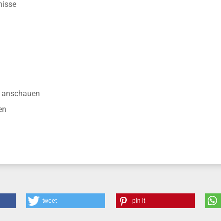
nisse
anschauen
en