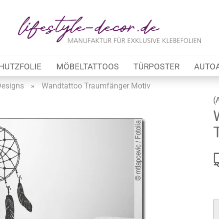
Lieferland
E-Ma
HUTZFOLIE
MÖBELTATTOOS
TÜRPOSTER
AUTO
Pas
esigns
»
Wandtattoo Traumfänger Motiv
(
Konto 
tung
Passw
werbe