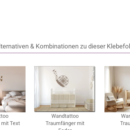
-G-010-117
Artikel‑Nr.: LS-M-010-117
 EUR
ab 25,95 EUR
lternativen & Kombinationen zu dieser Klebefol