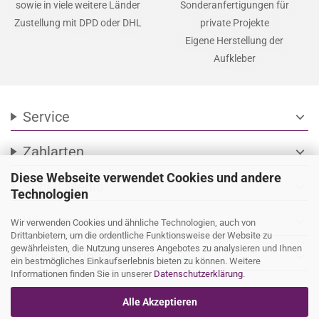
sowie in viele weitere Länder
Sonderanfertigungen für
Zustellung mit DPD oder DHL
private Projekte
Eigene Herstellung der
Aufkleber
Service
expand_more
Zahlarten
expand_more
Diese Webseite verwendet Cookies und andere
Social Media
expand_more
Technologien
Wir versenden mit
expand_more
Wir verwenden Cookies und ähnliche Technologien, auch von
Drittanbietern, um die ordentliche Funktionsweise der Website zu
gewährleisten, die Nutzung unseres Angebotes zu analysieren und Ihnen
Ihre persönliche Seite
expand_more
ein bestmögliches Einkaufserlebnis bieten zu können. Weitere
Informationen finden Sie in unserer
Datenschutzerklärung
.
Alle Akzeptieren