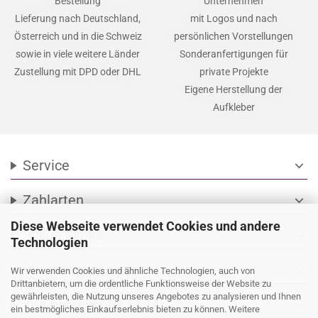
Bestellung
Unternehmen
Lieferung nach Deutschland,
mit Logos und nach
Österreich und in die Schweiz
persönlichen Vorstellungen
sowie in viele weitere Länder
Sonderanfertigungen für
Zustellung mit DPD oder DHL
private Projekte
Eigene Herstellung der
Aufkleber
Service
expand_more
Zahlarten
expand_more
Diese Webseite verwendet Cookies und andere
Social Media
expand_more
Technologien
Wir versenden mit
expand_more
Wir verwenden Cookies und ähnliche Technologien, auch von
Drittanbietern, um die ordentliche Funktionsweise der Website zu
gewährleisten, die Nutzung unseres Angebotes zu analysieren und Ihnen
Ihre persönliche Seite
expand_more
ein bestmögliches Einkaufserlebnis bieten zu können. Weitere