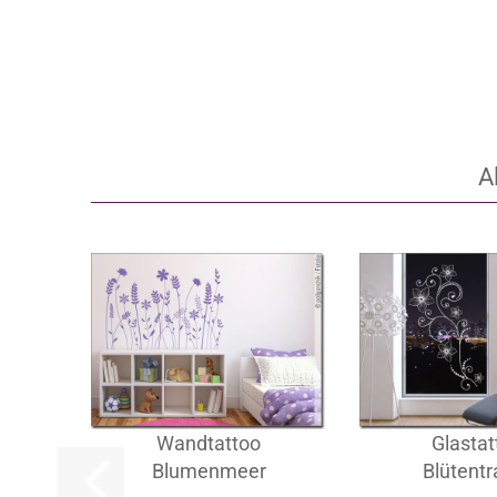
A
Wandtattoo
Glastat
Blumenmeer
Blütent