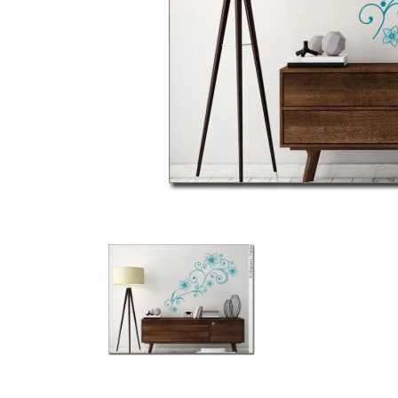
Türbeschriftung
Gewerbe Wandtattoo
Fotofolien für Glas
Extras anzeigen
Folie
Folienmuster
Gutscheine
Zubehör
Ideen anzeigen
Gestaltungsideen
Kundenbilder