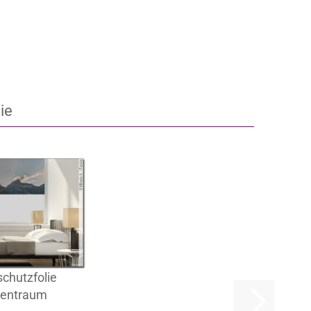
ie
schutzfolie
tentraum