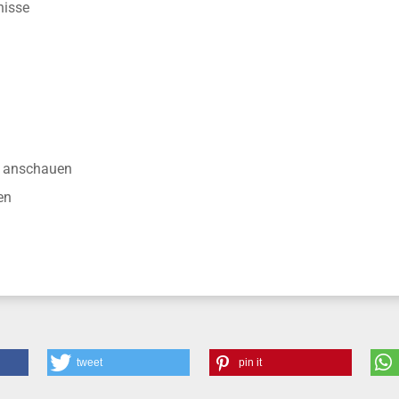
nisse
anschauen
en
tweet
pin it