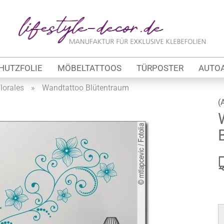
Lieferland
E
HUTZFOLIE
MÖBELTATTOOS
TÜRPOSTER
AUTO
P
lorales
»
Wandtattoo Blütentraum
(
Kon
tung
Pas
werbe