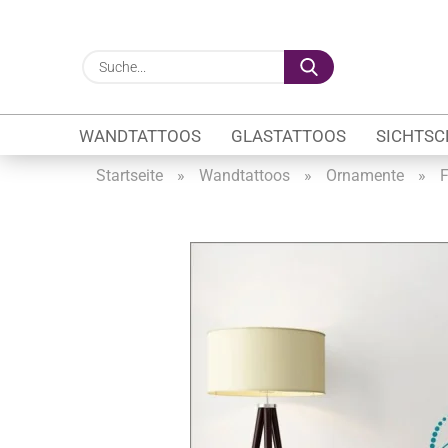
Suche...
WANDTATTOOS
GLASTATTOOS
SICHTSC
Startseite
»
Wandtattoos
»
Ornamente
»
F
Gewerbe anzeigen
Firmenlogo
Fahrzeugwerbung
Schaufensterbeschrif
Öffnungszeiten
Sichtschutzfolien Ge
Glasbeschriftung
Glasmotive
Durchlaufschutz