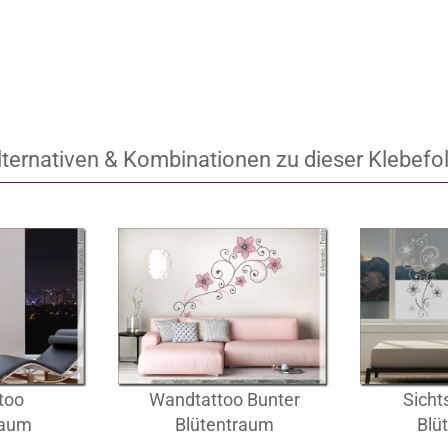
lternativen & Kombinationen zu dieser Klebefol
too
Wandtattoo Bunter
Sicht
raum
Blütentraum
Blü