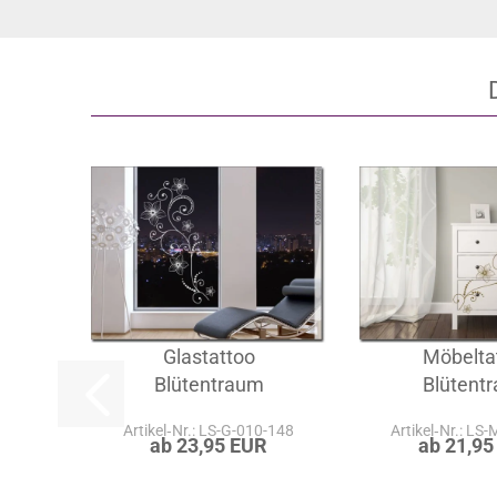
Glastattoo
Möbelta
Blütentraum
Blütent
Artikel‑Nr.: LS-G-010-148
Artikel‑Nr.: LS
ab 23,95 EUR
ab 21,95