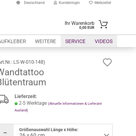
Deutschland
Kundenlogin
Merkzettel
Ihr Warenkorb
0,00 EUR
-Mail
AUFKLEBER
WEITERE
SERVICE
VIDEOS
asswort
Auf
Art.Nr.:
LS-W-010-148
)
Wandtattoo
den
Blütentraum
Merkze
to erstellen
swort vergessen?
Lieferzeit:
2-5 Werktage
(Aktuelle Informationen & Lieferzeit
Ausland)
Größenauswahl Länge x Höhe: