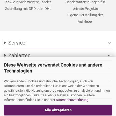
sowie in viele weitere Länder
Sonderanfertigungen für
Zustellung mit DPD oder DHL
private Projekte
Eigene Herstellung der
Aufkleber
Service
expand_more
Zahlarten
expand_more
Diese Webseite verwendet Cookies und andere
Social Media
expand_more
Technologien
Wir versenden mit
expand_more
Wir verwenden Cookies und ähnliche Technologien, auch von
Drittanbietern, um die ordentliche Funktionsweise der Website zu
gewährleisten, die Nutzung unseres Angebotes zu analysieren und Ihnen
Ihre persönliche Seite
expand_more
ein bestmögliches Einkaufserlebnis bieten zu können. Weitere
Informationen finden Sie in unserer
Datenschutzerklärung
.
Alle Akzeptieren