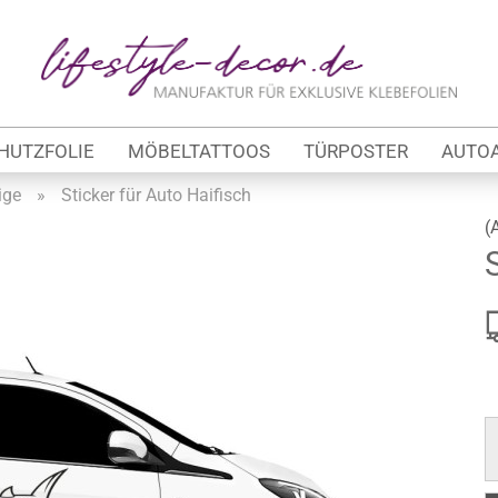
Lieferland
E
HUTZFOLIE
MÖBELTATTOOS
TÜRPOSTER
AUTO
P
ige
»
Sticker für Auto Haifisch
(
Kon
tung
Pas
werbe