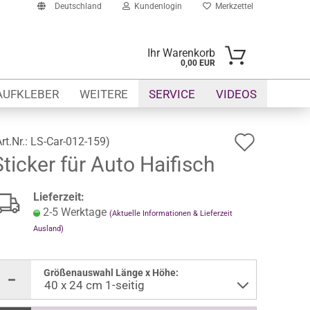
Deutschland
Kundenlogin
Merkzettel
Ihr Warenkorb
0,00 EUR
-Mail
AUFKLEBER
WEITERE
SERVICE
VIDEOS
asswort
Auf
Art.Nr.:
LS-Car-012-159
)
Sticker für Auto Haifisch
den
Merkze
to erstellen
Lieferzeit:
swort vergessen?
2-5 Werktage
(Aktuelle Informationen & Lieferzeit
Ausland)
Größenauswahl Länge x Höhe: