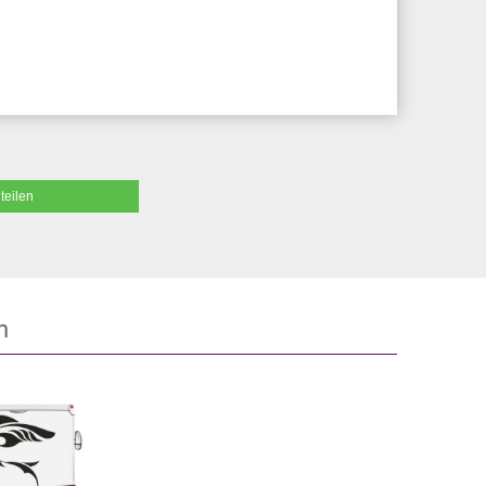
teilen
n