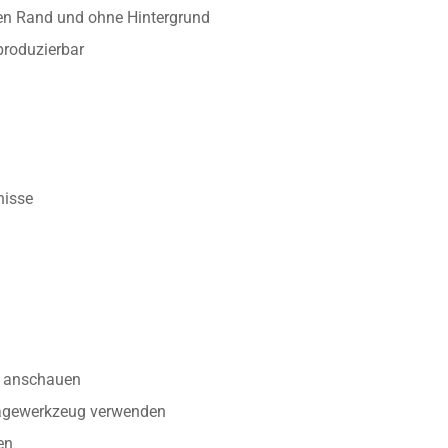
ten Rand und ohne Hintergrund
produzierbar
nisse
anschauen
tagewerkzeug verwenden
en