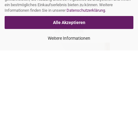
ein bestmögliches Einkaufserlebnis bieten zu können. Weitere
Wandtattoo Wunschtext | 26
Informationen finden Sie in unserer
Datenschutzerklärung
.
Artikel‑Nr.: LS-W-021-210
Alle Akzeptieren
ab 9,95 EUR
Weitere Informationen
Wandtattoo Wunschtext | 27
Artikel‑Nr.: LS-W-021-223
ab 9,95 EUR