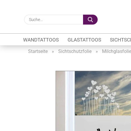
Suche...
WANDTATTOOS
GLASTATTOOS
SICHTSC
Startseite
»
Sichtschutzfolie
»
Milchglasfoli
Gewerbe anzeigen
Firmenlogo
Fahrzeugwerbung
Schaufensterbeschrif
Öffnungszeiten
Sichtschutzfolien Ge
Glasbeschriftung
Glasmotive
Durchlaufschutz