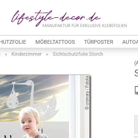
Lieferland
E-Ma
HUTZFOLIE
MÖBELTATTOOS
TÜRPOSTER
AUTO
Pas
e
»
Kinderzimmer
»
Sichtschutzfolie Storch
(
Konto 
tung
Passw
werbe