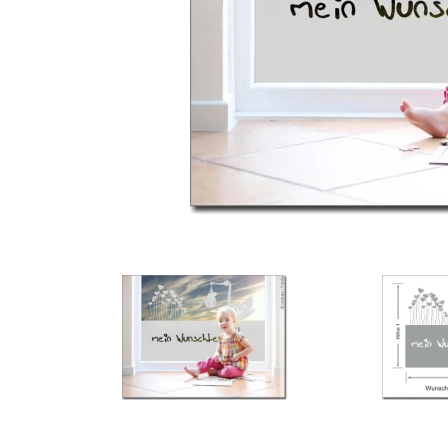
Türbeschriftung
Gewerbe Wandtattoo
Fotofolien für Glas
Extras anzeigen
Folie
Folienmuster
Gutscheine
Zubehör
Ideen anzeigen
Gestaltungsideen
Kundenbilder