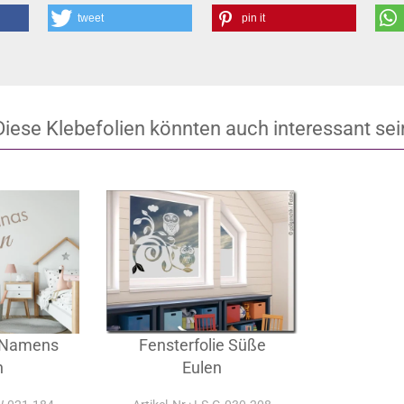
tweet
pin it
Diese Klebefolien könnten auch interessant sei
 Namens
Fensterfolie Süße
n
Eulen