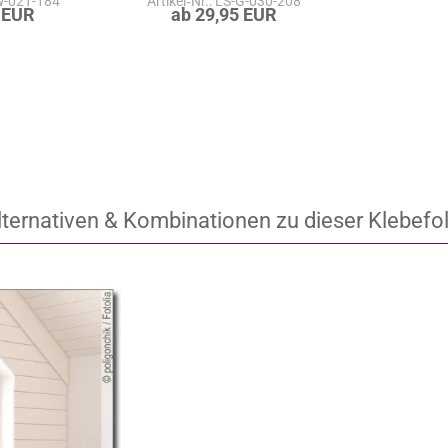
-W-021-184
Artikel‑Nr.: LS-G-030-208
 EUR
ab 29,95 EUR
lternativen & Kombinationen zu dieser Klebefol