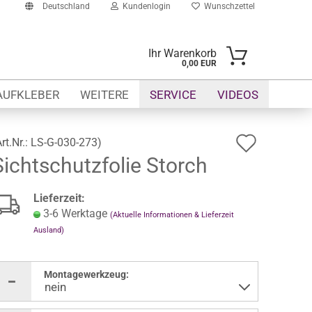
Deutschland
Kundenlogin
Wunschzettel
Ihr Warenkorb
0,00 EUR
il
AUFKLEBER
WEITERE
SERVICE
VIDEOS
swort
Auf
Art.Nr.:
LS-G-030-273
)
Sichtschutzfolie Storch
den
Wunsch
erstellen
Lieferzeit:
ort vergessen?
3-6 Werktage
(Aktuelle Informationen & Lieferzeit
Ausland)
Montagewerkzeug: