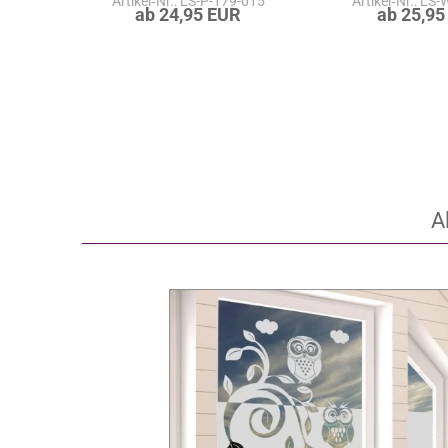
Artikel‑Nr.: LS-P-179-015
Artikel‑Nr.: LS
ab 24,95 EUR
ab 25,95
A