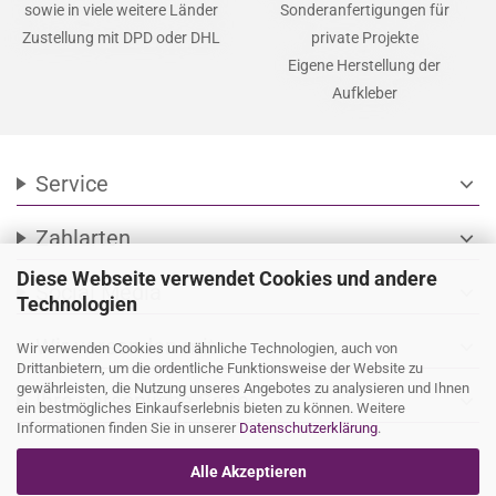
sowie in viele weitere Länder
Sonderanfertigungen für
Zustellung mit DPD oder DHL
private Projekte
Eigene Herstellung der
Aufkleber
Service
expand_more
Zahlarten
expand_more
Diese Webseite verwendet Cookies und andere
Social Media
expand_more
Technologien
Wir versenden mit
expand_more
Wir verwenden Cookies und ähnliche Technologien, auch von
Drittanbietern, um die ordentliche Funktionsweise der Website zu
gewährleisten, die Nutzung unseres Angebotes zu analysieren und Ihnen
Ihre persönliche Seite
expand_more
ein bestmögliches Einkaufserlebnis bieten zu können. Weitere
Informationen finden Sie in unserer
Datenschutzerklärung
.
Alle Akzeptieren