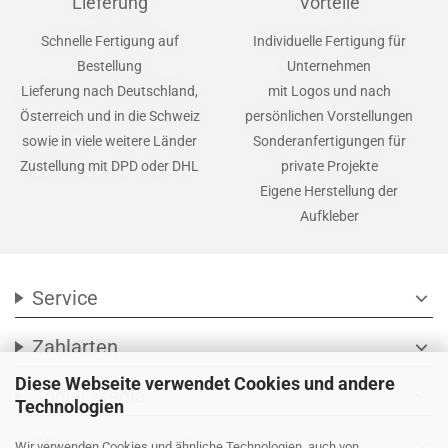
Lieferung
Vorteile
Schnelle Fertigung auf
Individuelle Fertigung für
Bestellung
Unternehmen
Lieferung nach Deutschland,
mit Logos und nach
Österreich und in die Schweiz
persönlichen Vorstellungen
sowie in viele weitere Länder
Sonderanfertigungen für
Zustellung mit DPD oder DHL
private Projekte
Eigene Herstellung der
Aufkleber
Service
expand_more
Zahlarten
expand_more
Diese Webseite verwendet Cookies und andere
Social Media
expand_more
Technologien
Wir versenden mit
expand_more
Wir verwenden Cookies und ähnliche Technologien, auch von