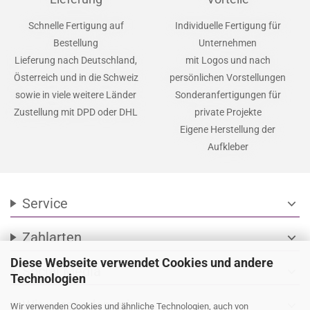
Schnelle Fertigung auf
Individuelle Fertigung für
Bestellung
Unternehmen
Lieferung nach Deutschland,
mit Logos und nach
Österreich und in die Schweiz
persönlichen Vorstellungen
sowie in viele weitere Länder
Sonderanfertigungen für
Zustellung mit DPD oder DHL
private Projekte
Eigene Herstellung der
Aufkleber
Service
expand_more
Zahlarten
expand_more
Diese Webseite verwendet Cookies und andere
Social Media
expand_more
Technologien
Wir versenden mit
expand_more
Wir verwenden Cookies und ähnliche Technologien, auch von