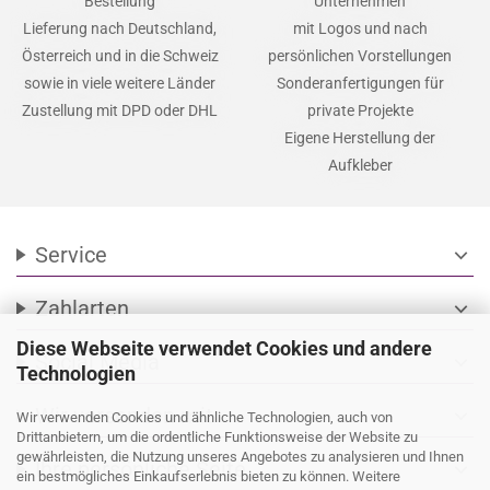
Bestellung
Unternehmen
Lieferung nach Deutschland,
mit Logos und nach
Österreich und in die Schweiz
persönlichen Vorstellungen
sowie in viele weitere Länder
Sonderanfertigungen für
Zustellung mit DPD oder DHL
private Projekte
Eigene Herstellung der
Aufkleber
Service
expand_more
Zahlarten
expand_more
Diese Webseite verwendet Cookies und andere
Social Media
expand_more
Technologien
Wir versenden mit
expand_more
Wir verwenden Cookies und ähnliche Technologien, auch von
Drittanbietern, um die ordentliche Funktionsweise der Website zu
gewährleisten, die Nutzung unseres Angebotes zu analysieren und Ihnen
Ihre persönliche Seite
expand_more
ein bestmögliches Einkaufserlebnis bieten zu können. Weitere