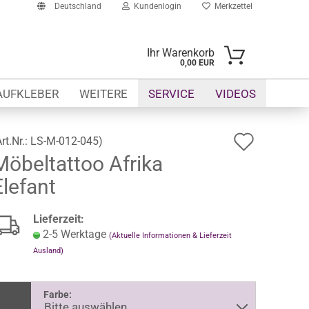
Deutschland
Kundenlogin
Merkzettel
Ihr Warenkorb
0,00 EUR
-Mail
AUFKLEBER
WEITERE
SERVICE
VIDEOS
asswort
Auf
Art.Nr.:
LS-M-012-045
)
Möbeltattoo Afrika
den
Elefant
Merkze
to erstellen
swort vergessen?
Lieferzeit:
2-5 Werktage
(Aktuelle Informationen & Lieferzeit
Ausland)
Farbe: