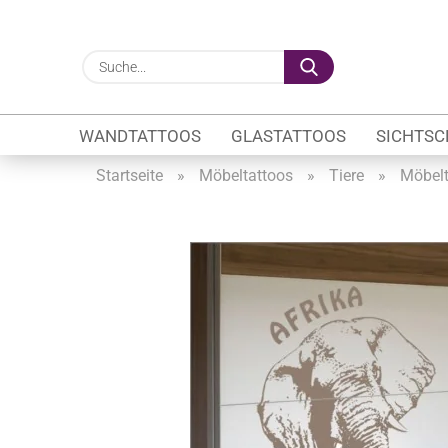
Suche...
WANDTATTOOS
GLASTATTOOS
SICHTSC
Startseite
»
Möbeltattoos
»
Tiere
»
Möbelt
Gewerbe anzeigen
Firmenlogo
Fahrzeugwerbung
Schaufensterbeschrif
Öffnungszeiten
Sichtschutzfolien Ge
Glasbeschriftung
Glasmotive
Durchlaufschutz