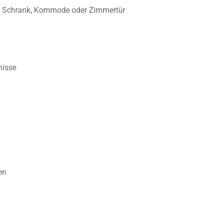
twa Schrank, Kommode oder Zimmertür
nisse
en