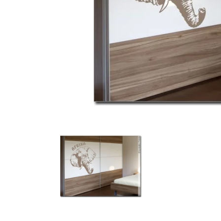
Türbeschriftung
Gewerbe Wandtattoo
Fotofolien für Glas
Extras anzeigen
Folie
Folienmuster
Gutscheine
Zubehör
Ideen anzeigen
Gestaltungsideen
Kundenbilder