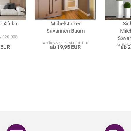
 Afrika
Möbelsticker
Sic
Savannen Baum
Milc
-W-020-008
Sava
Artikel‑Nr.: LS-M-004-110
Artikel‑
 EUR
ab 19,95 EUR
ab 