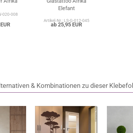
 Afrika
Glastattoo Afrika
Elefant
-W-020-008
Artikel‑Nr.: LS-G-012-045
 EUR
ab 25,95 EUR
lternativen & Kombinationen zu dieser Klebefol