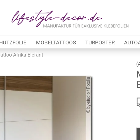
Lieferland
E
HUTZFOLIE
MÖBELTATTOOS
TÜRPOSTER
AUTO
P
attoo Afrika Elefant
(
Kon
tung
Pas
werbe