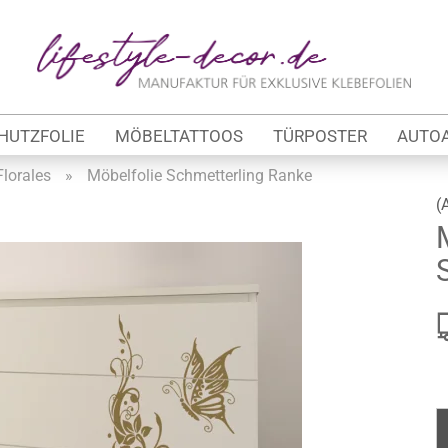
Lieferland
E
HUTZFOLIE
MÖBELTATTOOS
TÜRPOSTER
AUTO
P
Florales
»
Möbelfolie Schmetterling Ranke
(
Kon
tung
Pas
werbe