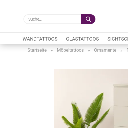
Suche...
WANDTATTOOS
GLASTATTOOS
SICHTSC
Startseite
»
Möbeltattoos
»
Ornamente
»
Gewerbe anzeigen
Firmenlogo
Fahrzeugwerbung
Schaufensterbeschrif
Öffnungszeiten
Sichtschutzfolien Ge
Glasbeschriftung
Glasmotive
Durchlaufschutz