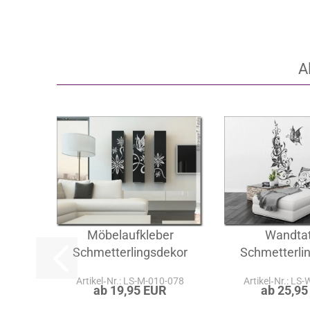
A
Möbelaufkleber
Wandta
Schmetterlingsdekor
Schmetterli