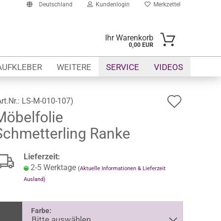
Deutschland
Kundenlogin
Merkzettel
Ihr Warenkorb
0,00 EUR
-Mail
AUFKLEBER
WEITERE
SERVICE
VIDEOS
asswort
Auf
Art.Nr.:
LS-M-010-107
)
Möbelfolie
den
Schmetterling Ranke
Merkze
to erstellen
swort vergessen?
Lieferzeit:
2-5 Werktage
(Aktuelle Informationen & Lieferzeit
Ausland)
Farbe: