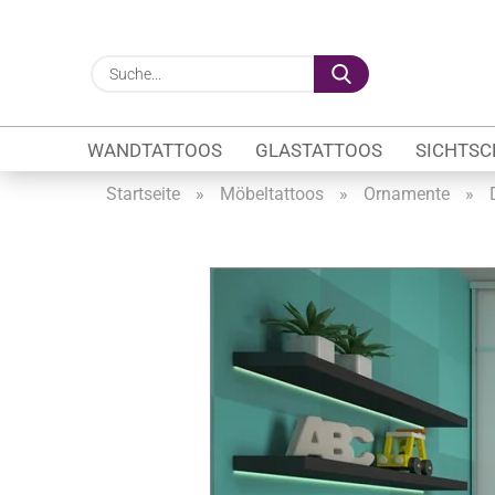
Suche...
WANDTATTOOS
GLASTATTOOS
SICHTSC
Startseite
»
Möbeltattoos
»
Ornamente
»
Gewerbe anzeigen
Firmenlogo
Fahrzeugwerbung
Schaufensterbeschrif
Öffnungszeiten
Sichtschutzfolien Ge
Glasbeschriftung
Glasmotive
Durchlaufschutz