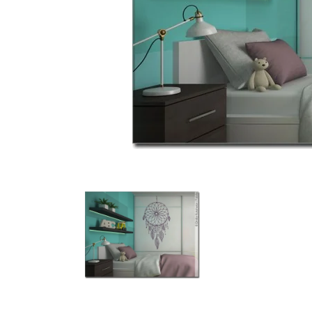
Türbeschriftung
Gewerbe Wandtattoo
Fotofolien für Glas
Extras anzeigen
Folie
Folienmuster
Gutscheine
Zubehör
Ideen anzeigen
Gestaltungsideen
Kundenbilder