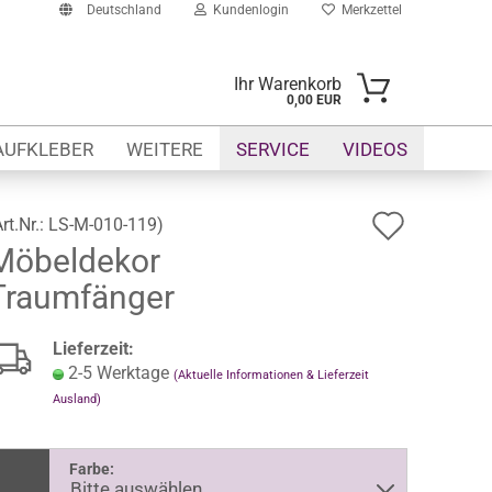
Deutschland
Kundenlogin
Merkzettel
Ihr Warenkorb
0,00 EUR
-Mail
AUFKLEBER
WEITERE
SERVICE
VIDEOS
asswort
Auf
Art.Nr.:
LS-M-010-119
)
Möbeldekor
den
Traumfänger
Merkze
to erstellen
swort vergessen?
Lieferzeit:
2-5 Werktage
(Aktuelle Informationen & Lieferzeit
Ausland)
Farbe: