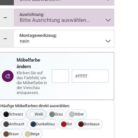
Ausrichtung:
Montagewerkzeug:
Möbelfarbe
ändern
Klicken Sie auf
🎨
das Farbfeld, um
die Möbelfarbe in
der Vorschau
anzupassen.
Häufige Möbelfarben direkt auswählen:
Schwarz
Weiß
Grau
Silber
Anthrazit
Dunkelblau
Rot
Bordeaux
Braun
Beige