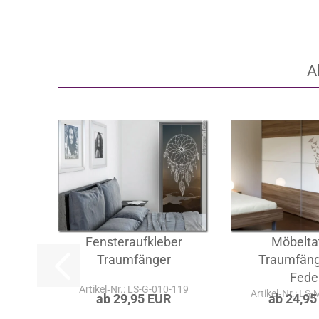
A
Fensteraufkleber
Möbelta
Traumfänger
Traumfäng