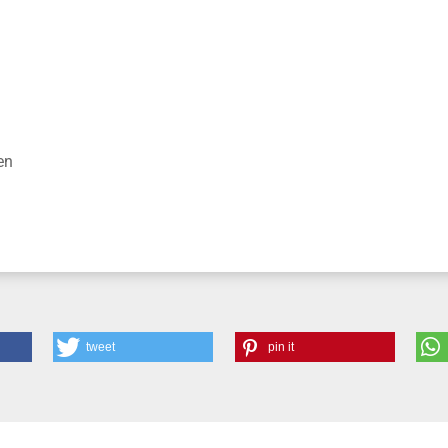
nisse
en
tweet
pin it