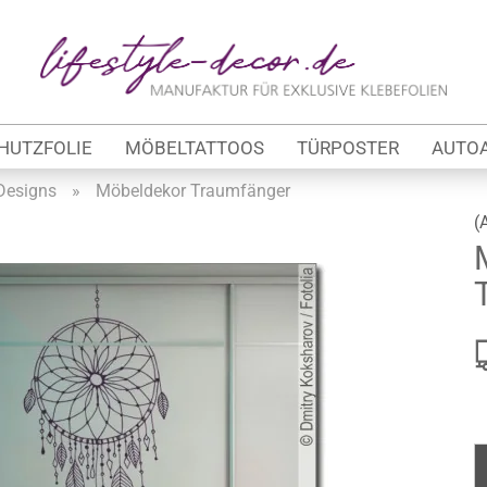
Lieferland
E
HUTZFOLIE
MÖBELTATTOOS
TÜRPOSTER
AUTO
P
Designs
»
Möbeldekor Traumfänger
(
Kon
tung
Pas
werbe