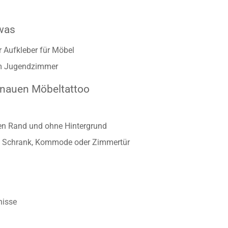
was
r Aufkleber für Möbel
 im Jugendzimmer
enauen Möbeltattoo
ten Rand und ohne Hintergrund
twa Schrank, Kommode oder Zimmertür