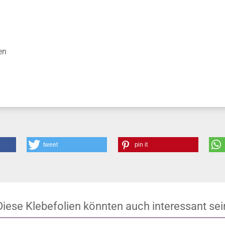
en
tweet
pin it
Diese Klebefolien könnten auch interessant sei