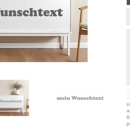
s
H
A
B
p