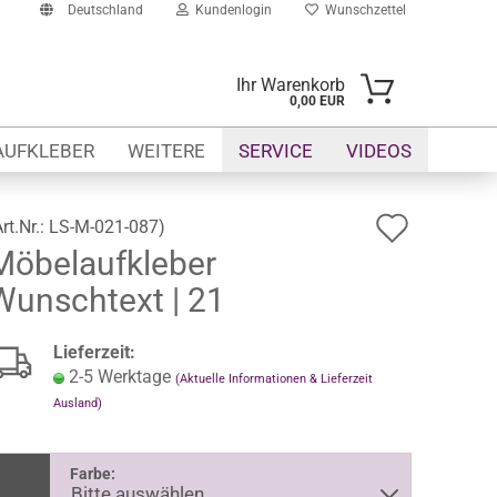
Deutschland
Kundenlogin
Wunschzettel
Ihr Warenkorb
0,00 EUR
il
AUFKLEBER
WEITERE
SERVICE
VIDEOS
swort
Auf
Art.Nr.:
LS-M-021-087
)
Möbelaufkleber
den
Wunschtext | 21
Wunsch
erstellen
ort vergessen?
Lieferzeit:
2-5 Werktage
(Aktuelle Informationen & Lieferzeit
Ausland)
Farbe: