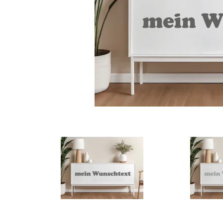
Türbeschriftung
Gewerbe Wandtattoo
Fotofolien für Glas
Extras anzeigen
Folie
Folienmuster
Gutscheine
Zubehör
Ideen anzeigen
Gestaltungsideen
Kundenbilder