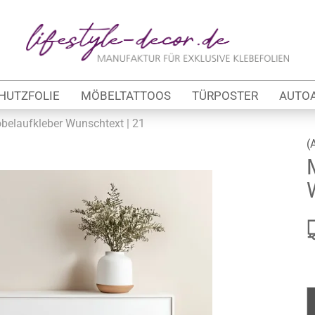
Lieferland
E-Ma
HUTZFOLIE
MÖBELTATTOOS
TÜRPOSTER
AUTO
Pas
belaufkleber Wunschtext | 21
(
Konto 
tung
Passw
werbe