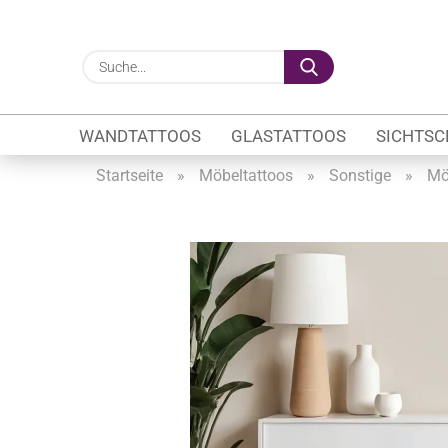
Suche...
WANDTATTOOS
GLASTATTOOS
SICHTSC
Startseite
»
Möbeltattoos
»
Sonstige
»
Mö
Gewerbe anzeigen
Firmenlogo
Fahrzeugwerbung
Schaufensterbeschrif
Öffnungszeiten
Sichtschutzfolien Ge
Glasbeschriftung
Glasmotive
Durchlaufschutz