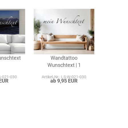
unschtext
Wandtattoo
Wunschtext | 1
-G-021-030
Artikel‑Nr.: LS-W-021-030
 EUR
ab 9,95 EUR