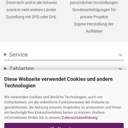
Österreich und in die Schweiz
persönlichen Vorstellungen
sowie in viele weitere Länder
Sonderanfertigungen für
Zustellung mit DPD oder DHL
private Projekte
Eigene Herstellung der
Aufkleber
Service
expand_more
Zahlarten
expand_more
Diese Webseite verwendet Cookies und andere
Social Media
expand_more
Technologien
Wir versenden mit
expand_more
Wir verwenden Cookies und ähnliche Technologien, auch von
Drittanbietern, um die ordentliche Funktionsweise der Website zu
gewährleisten, die Nutzung unseres Angebotes zu analysieren und Ihnen
Ihre persönliche Seite
expand_more
ein bestmögliches Einkaufserlebnis bieten zu können. Weitere
Informationen finden Sie in unserer
Datenschutzerklärung
.