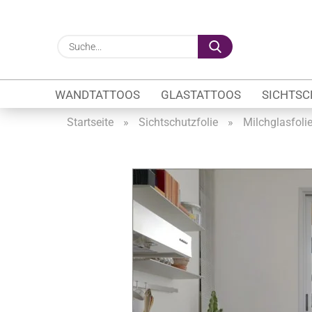
Suche...
WANDTATTOOS
GLASTATTOOS
SICHTSC
Startseite
»
Sichtschutzfolie
»
Milchglasfoli
Gewerbe anzeigen
Firmenlogo
Fahrzeugwerbung
Schaufensterbeschrif
Öffnungszeiten
Sichtschutzfolien Ge
Glasbeschriftung
Glasmotive
Durchlaufschutz