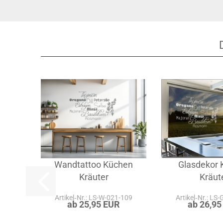
Wandtattoo Küchen
Glasdekor
Kräuter
Kräut
Artikel‑Nr.: LS-W-021-109
Artikel‑Nr.: LS
ab 25,95 EUR
ab 26,95