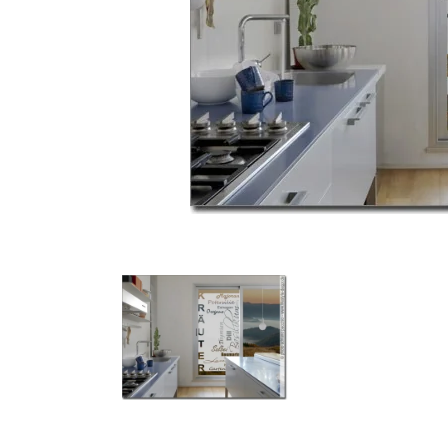
Türbeschriftung
Gewerbe Wandtattoo
Fotofolien für Glas
Extras anzeigen
Folie
Folienmuster
Gutscheine
Zubehör
Ideen anzeigen
Gestaltungsideen
Kundenbilder