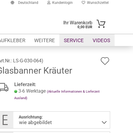
Deutschland
Kundenlogin
Wunschzettel
Ihr Warenkorb
0,00 EUR
il
AUFKLEBER
WEITERE
SERVICE
VIDEOS
swort
Auf
Art.Nr.:
LS-G-030-064
)
Glasbanner Kräuter
den
Wunsch
erstellen
Lieferzeit:
ort vergessen?
3-6 Werktage
(Aktuelle Informationen & Lieferzeit
Ausland)
Ausrichtung: