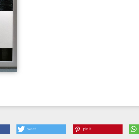
tweet
pin it