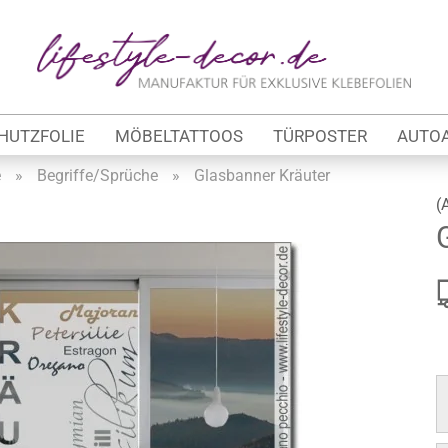
Lieferland
E-Ma
HUTZFOLIE
MÖBELTATTOOS
TÜRPOSTER
AUTO
Pas
e
»
Begriffe/Sprüche
»
Glasbanner Kräuter
(
Konto 
tung
Passw
werbe