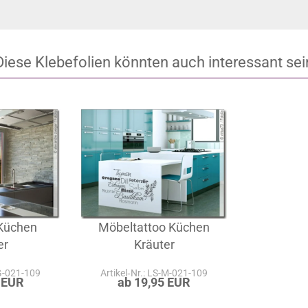
Diese Klebefolien könnten auch interessant sei
 Küchen
Möbeltattoo Küchen
er
Kräuter
-G-021-109
Artikel‑Nr.: LS-M-021-109
 EUR
ab 19,95 EUR