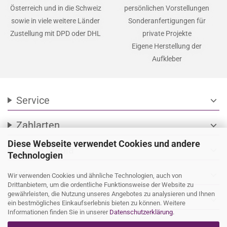
Österreich und in die Schweiz
persönlichen Vorstellungen
sowie in viele weitere Länder
Sonderanfertigungen für
Zustellung mit DPD oder DHL
private Projekte
Eigene Herstellung der
Aufkleber
Service
expand_more
Zahlarten
expand_more
Diese Webseite verwendet Cookies und andere
Social Media
expand_more
Technologien
Wir versenden mit
expand_more
Wir verwenden Cookies und ähnliche Technologien, auch von
Drittanbietern, um die ordentliche Funktionsweise der Website zu
gewährleisten, die Nutzung unseres Angebotes zu analysieren und Ihnen
Ihre persönliche Seite
expand_more
ein bestmögliches Einkaufserlebnis bieten zu können. Weitere
Informationen finden Sie in unserer
Datenschutzerklärung
.