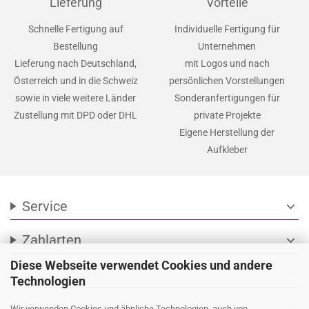
Lieferung
Vorteile
Schnelle Fertigung auf
Individuelle Fertigung für
Bestellung
Unternehmen
Lieferung nach Deutschland,
mit Logos und nach
Österreich und in die Schweiz
persönlichen Vorstellungen
sowie in viele weitere Länder
Sonderanfertigungen für
Zustellung mit DPD oder DHL
private Projekte
Eigene Herstellung der
Aufkleber
Service
expand_more
Zahlarten
expand_more
Diese Webseite verwendet Cookies und andere
Social Media
expand_more
Technologien
Wir versenden mit
Wir verwenden Cookies und ähnliche Technologien, auch von