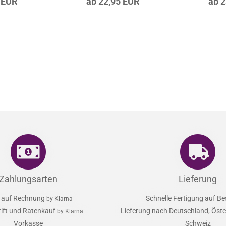
rn
Lounge
Artikel‑N
-G-009-044
Artikel‑Nr.: LS-W-013-029
 EUR
ab 22,95 EUR
ab 
Zahlungsarten
Lieferung