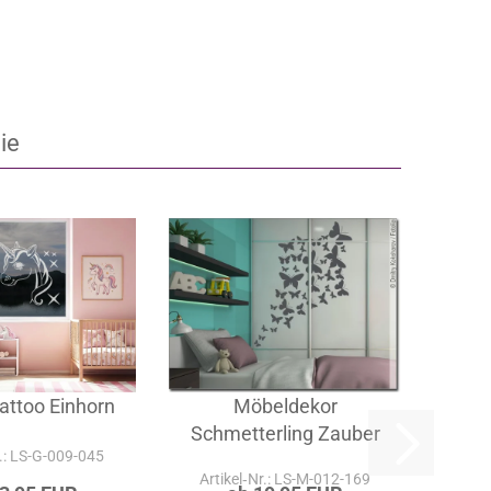
ie
attoo Einhorn
Möbeldekor