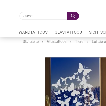
Suche...
WANDTATTOOS
GLASTATTOOS
SICHTSC
Startseite
»
Glastattoos
»
Tiere
»
Lufttiere
Gewerbe anzeigen
Firmenlogo
Fahrzeugwerbung
Schaufensterbeschrif
Öffnungszeiten
Sichtschutzfolien Ge
Glasbeschriftung
Glasmotive
Durchlaufschutz