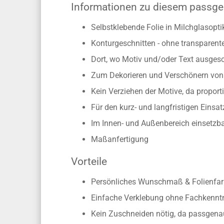
Küche oder dem Essbereich am besten zur G
Ihren Wünschen entspricht.
Informationen zu diesem passge
Selbstklebende Folie in Milchglasopti
Konturgeschnitten - ohne transparen
Dort, wo Motiv und/oder Text ausgesch
Zum Dekorieren und Verschönern von 
Kein Verziehen der Motive, da propo
Für den kurz- und langfristigen Einsat
Im Innen- und Außenbereich einsetzb
Maßanfertigung
Vorteile
Persönliches Wunschmaß & Folienfarb