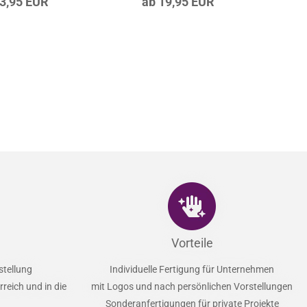
Schmetterling Zauber
r.: LS-G-009-045
Artikel‑Nr.: LS-M-012-169
23,95 EUR
ab 19,95 EUR
Vorteile