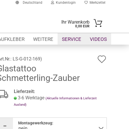
Deutschland
Kundenlogin
Merkzettel
Ihr Warenkorb
0,00 EUR
-Mail
AUFKLEBER
WEITERE
SERVICE
VIDEOS
asswort
Auf
Art.Nr.:
LS-G-012-169
)
Glastattoo
den
Schmetterling-Zauber
Merkze
to erstellen
swort vergessen?
Lieferzeit:
3-6 Werktage
(Aktuelle Informationen & Lieferzeit
Ausland)
Montagewerkzeug: