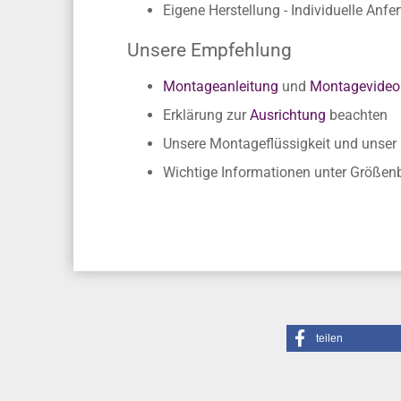
Einfache Verklebung ohne Fachkennt
Kein Zuschneiden nötig, da passgen
Eigene Herstellung - Individuelle Anfe
Unsere Empfehlung
Montageanleitung
und
Montagevideo
Erklärung zur
Ausrichtung
beachten
Unsere Montageflüssigkeit und unse
Wichtige Informationen unter Größe
teilen