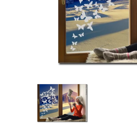
Türbeschriftung
Gewerbe Wandtattoo
Fotofolien für Glas
Extras anzeigen
Folie
Folienmuster
Gutscheine
Zubehör
Ideen anzeigen
Gestaltungsideen
Kundenbilder