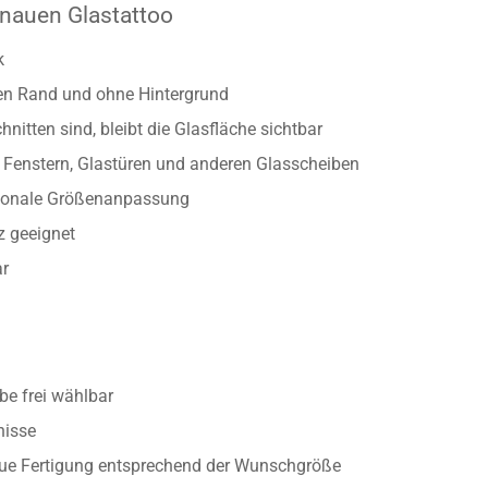
eltung. Aber auch in anderen Wohnräumen können Sie das fröhl
nauen Glastattoo
k
ten Rand und ohne Hintergrund
nitten sind, bleibt die Glasfläche sichtbar
Fenstern, Glastüren und anderen Glasscheiben
rtionale Größenanpassung
z geeignet
ar
e frei wählbar