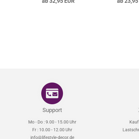
Schmetterling
Einho
Walddesign
Artikel‑Nr.: LS
Artikel‑Nr.: LS-G-555-205
ab 32,95 EUR
ab 23,95
Support