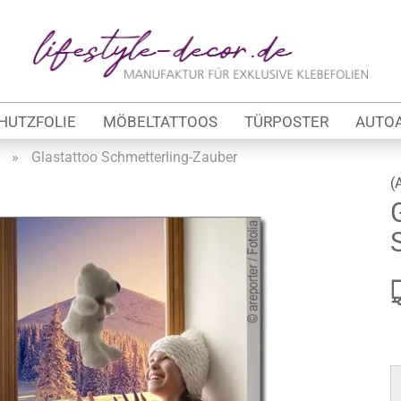
Lieferland
E
HUTZFOLIE
MÖBELTATTOOS
TÜRPOSTER
AUTO
P
»
Glastattoo Schmetterling-Zauber
(
Kon
tung
Pas
werbe