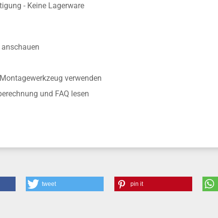
nisse
aue Fertigung entsprechend der Wunschgröße
rtigung - Keine Lagerware
anschauen
r Montagewerkzeug verwenden
nberechnung und FAQ lesen
tweet
pin it