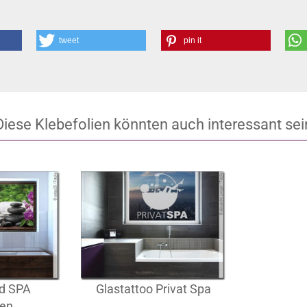
tweet
pin it
Diese Klebefolien könnten auch interessant sei
ld SPA
Glastattoo Privat Spa
ben