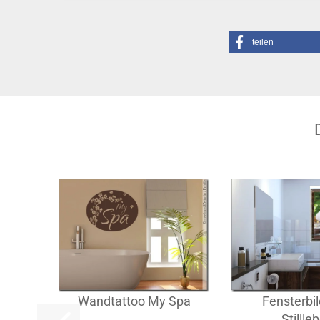
teilen
Wandtattoo My Spa
Fensterbi
Stillle