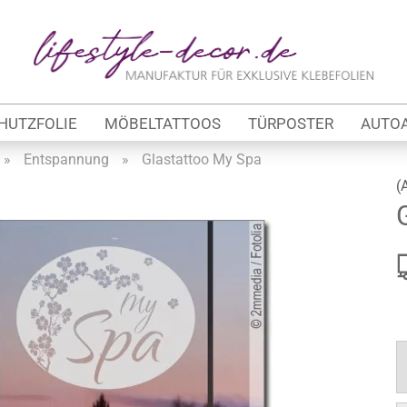
Lieferland
E-Ma
HUTZFOLIE
MÖBELTATTOOS
TÜRPOSTER
AUTO
Pas
»
Entspannung
»
Glastattoo My Spa
(
Konto 
tung
Passw
werbe