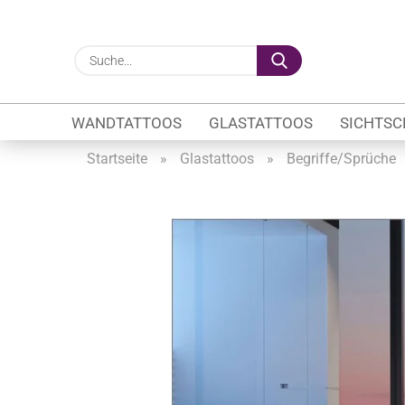
Suche...
WANDTATTOOS
GLASTATTOOS
SICHTSC
Startseite
»
Glastattoos
»
Begriffe/Sprüche
Gewerbe anzeigen
Firmenlogo
Fahrzeugwerbung
Schaufensterbeschrif
Öffnungszeiten
Sichtschutzfolien Ge
Glasbeschriftung
Glasmotive
Durchlaufschutz