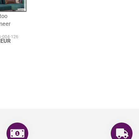
too
meer
-G-004-126
 EUR