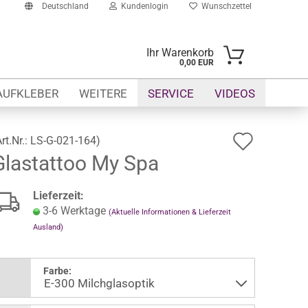
Deutschland
Kundenlogin
Wunschzettel
Ihr Warenkorb
0,00 EUR
il
AUFKLEBER
WEITERE
SERVICE
VIDEOS
swort
Auf
Art.Nr.:
LS-G-021-164
)
Glastattoo My Spa
den
Wunsch
erstellen
Lieferzeit:
ort vergessen?
3-6 Werktage
(Aktuelle Informationen & Lieferzeit
Ausland)
Farbe: