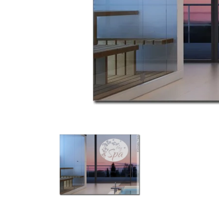
Türbeschriftung
Gewerbe Wandtattoo
Fotofolien für Glas
Extras anzeigen
Folie
Folienmuster
Gutscheine
Zubehör
Ideen anzeigen
Gestaltungsideen
Kundenbilder