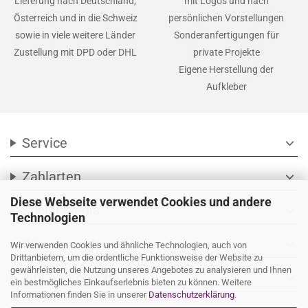
Lieferung nach Deutschland,
mit Logos und nach
Österreich und in die Schweiz
persönlichen Vorstellungen
sowie in viele weitere Länder
Sonderanfertigungen für
Zustellung mit DPD oder DHL
private Projekte
Eigene Herstellung der
Aufkleber
Service
expand_more
Zahlarten
expand_more
Diese Webseite verwendet Cookies und andere
Social Media
expand_more
Technologien
Wir versenden mit
expand_more
Wir verwenden Cookies und ähnliche Technologien, auch von
Drittanbietern, um die ordentliche Funktionsweise der Website zu
gewährleisten, die Nutzung unseres Angebotes zu analysieren und Ihnen
Ihre persönliche Seite
expand_more
ein bestmögliches Einkaufserlebnis bieten zu können. Weitere
Informationen finden Sie in unserer
Datenschutzerklärung
.