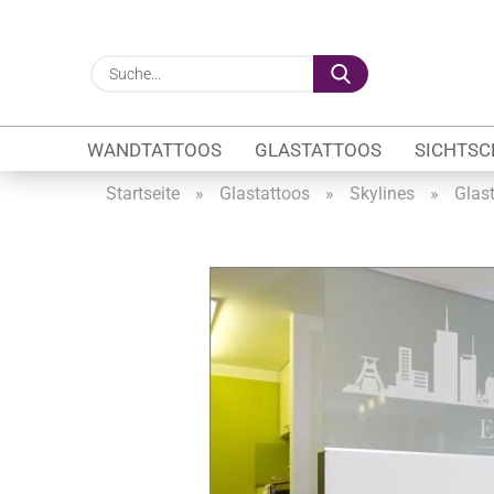
Suche...
WANDTATTOOS
GLASTATTOOS
SICHTSC
Startseite
»
Glastattoos
»
Skylines
»
Glas
Gewerbe anzeigen
Firmenlogo
Fahrzeugwerbung
Schaufensterbeschrif
Öffnungszeiten
Sichtschutzfolien Ge
Glasbeschriftung
Glasmotive
Durchlaufschutz