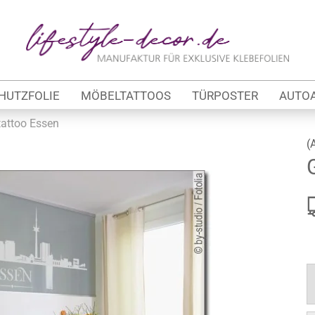
Lieferland
E-Ma
HUTZFOLIE
MÖBELTATTOOS
TÜRPOSTER
AUTO
Pas
tattoo Essen
(
Konto 
tung
Passw
werbe