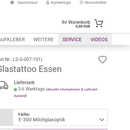
Deutschland
Kundenlogin
Wunschzettel
Ihr Warenkorb
0,00 EUR
il
AUFKLEBER
WEITERE
SERVICE
VIDEOS
swort
Auf
Art.Nr.:
LS-G-007-101
)
Glastattoo Essen
den
Wunsch
erstellen
Lieferzeit:
ort vergessen?
3-6 Werktage
(Aktuelle Informationen & Lieferzeit
Ausland)
Farbe: