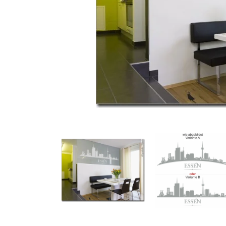
Türbeschriftung
Gewerbe Wandtattoo
Fotofolien für Glas
Extras anzeigen
Folie
Folienmuster
Gutscheine
Zubehör
Ideen anzeigen
Gestaltungsideen
Kundenbilder