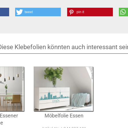
tweet
pin it
Diese Klebefolien könnten auch interessant sei
 Essener
Möbelfolie Essen
ne