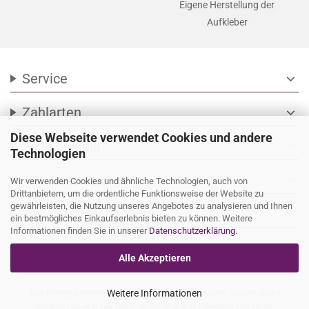
Eigene Herstellung der
Aufkleber
Service
expand_more
Zahlarten
expand_more
Diese Webseite verwendet Cookies und andere
Social Media
expand_more
Technologien
Wir versenden mit
expand_more
Wir verwenden Cookies und ähnliche Technologien, auch von
Drittanbietern, um die ordentliche Funktionsweise der Website zu
gewährleisten, die Nutzung unseres Angebotes zu analysieren und Ihnen
Ihre persönliche Seite
expand_more
ein bestmögliches Einkaufserlebnis bieten zu können. Weitere
Informationen finden Sie in unserer
Datenschutzerklärung
.
Alle Akzeptieren
Alle Preise verstehen sich inkl. Mehrwertsteuer, soweit nicht
Weitere Informationen
anders gekennzeichnet. © 2026 www.Lifestyle-Decor.de