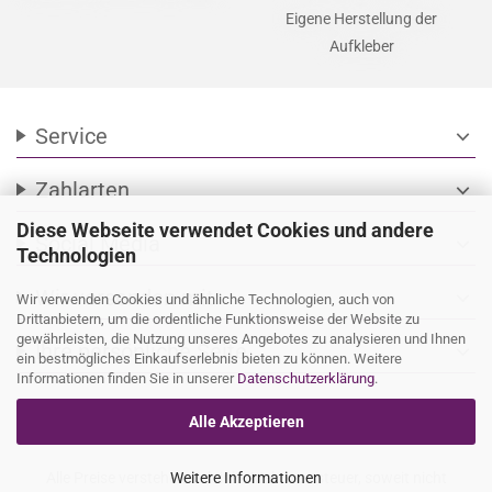
Eigene Herstellung der
Aufkleber
Service
expand_more
Zahlarten
expand_more
Diese Webseite verwendet Cookies und andere
Social Media
expand_more
Technologien
Wir versenden mit
expand_more
Wir verwenden Cookies und ähnliche Technologien, auch von
Drittanbietern, um die ordentliche Funktionsweise der Website zu
gewährleisten, die Nutzung unseres Angebotes zu analysieren und Ihnen
Ihre persönliche Seite
expand_more
ein bestmögliches Einkaufserlebnis bieten zu können. Weitere
Informationen finden Sie in unserer
Datenschutzerklärung
.
Alle Akzeptieren
Alle Preise verstehen sich inkl. Mehrwertsteuer, soweit nicht
Weitere Informationen