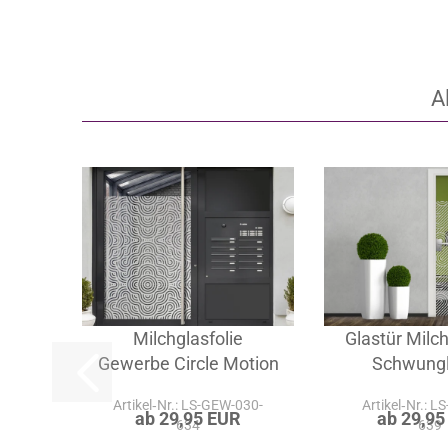
A
Milchglasfolie
Glastür Milch
Gewerbe Circle Motion
Schwungl
Artikel‑Nr.: LS-GEW-030-
Artikel‑Nr.: L
ab 29,95 EUR
ab 29,95
634
639