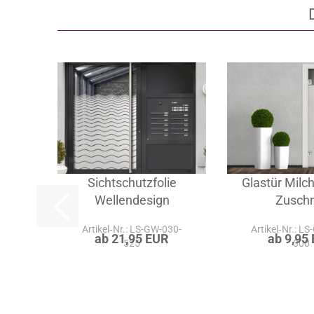
Sichtschutzfolie
Glastür Milch
Wellendesign
Zuschn
Artikel‑Nr.: LS-GW-030-
Artikel‑Nr.: L
ab 21,95 EUR
ab 9,95
525
300