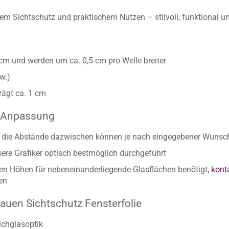
m Sichtschutz und praktischem Nutzen – stilvoll, funktional un
 cm und werden um ca. 0,5 cm pro Welle breiter
w.)
rägt ca. 1 cm
n Anpassung
ie die Abstände dazwischen können je nach eingegebener Wunsc
re Grafiker optisch bestmöglich durchgeführt
chen Höhen für nebeneinanderliegende Glasflächen benötigt,
konta
ten
auen Sichtschutz Fensterfolie
lchglasoptik