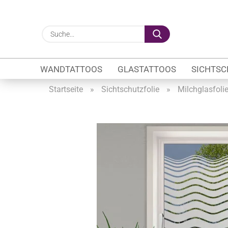
Suche...
WANDTATTOOS
GLASTATTOOS
SICHTSC
Startseite
»
Sichtschutzfolie
»
Milchglasfoli
Gewerbe anzeigen
Firmenlogo
Fahrzeugwerbung
Schaufensterbeschrif
Öffnungszeiten
Sichtschutzfolien Ge
Glasbeschriftung
Glasmotive
Durchlaufschutz