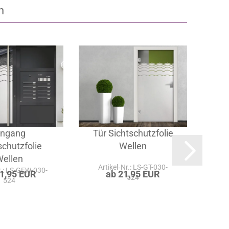
n
ingang
Tür Sichtschutzfolie
Glas
schutzfolie
Wellen
Wellen
Artikel‑Nr.: LS-GT-030-
Ar
r.: LS-GEW-030-
21,95 EUR
ab 21,95 EUR
524
524