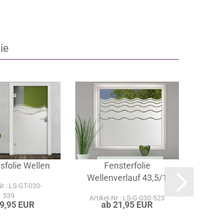
ie
sfolie Wellen
Fensterfolie
Glas
Wellenverlauf 43,5/1
O
Nr.: LS-GT-030-
539
Artikel‑Nr.: LS-G-030-523
Ar
29,95 EUR
ab 21,95 EUR