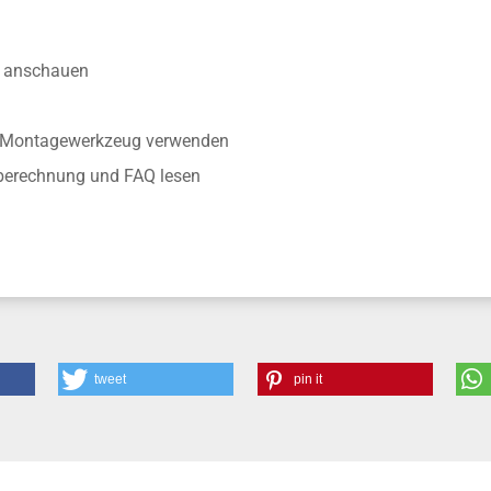
anschauen
r Montagewerkzeug verwenden
nberechnung und FAQ lesen
tweet
pin it