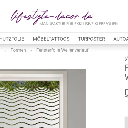
Lieferland
E
HUTZFOLIE
MÖBELTATTOOS
TÜRPOSTER
AUTO
P
e
»
Formen
»
Fensterfolie Wellenverlauf
(
Kon
tung
Pas
werbe