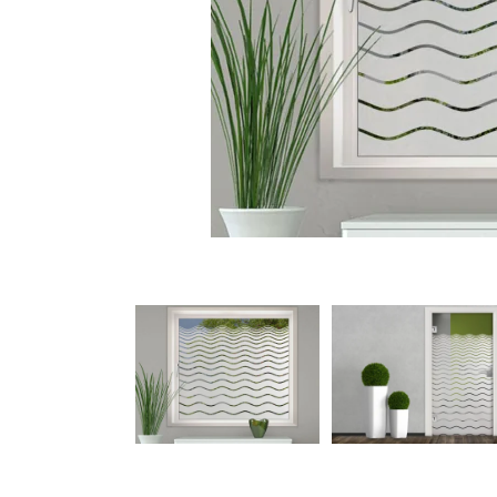
Türbeschriftung
Gewerbe Wandtattoo
Fotofolien für Glas
Extras anzeigen
Folie
Folienmuster
Gutscheine
Zubehör
Ideen anzeigen
Gestaltungsideen
Kundenbilder