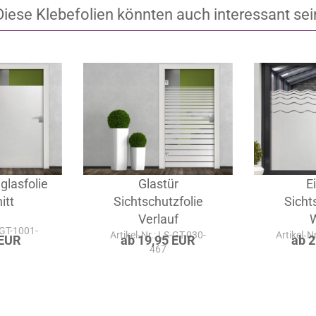
Diese Klebefolien könnten auch interessant sei
glasfolie
Glastür
E
itt
Sichtschutzfolie
Sicht
Verlauf
S-GT-1001-
Artikel‑Nr.: LS-GT-030-
Artikel‑N
 EUR
ab 19,95 EUR
ab 
467