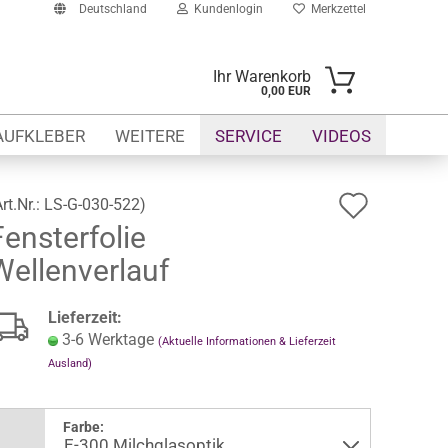
Deutschland
Kundenlogin
Merkzettel
Ihr Warenkorb
0,00 EUR
-Mail
AUFKLEBER
WEITERE
SERVICE
VIDEOS
asswort
Auf
Art.Nr.:
LS-G-030-522
)
Fensterfolie
den
Wellenverlauf
Merkze
to erstellen
swort vergessen?
Lieferzeit:
3-6 Werktage
(Aktuelle Informationen & Lieferzeit
Ausland)
Farbe: