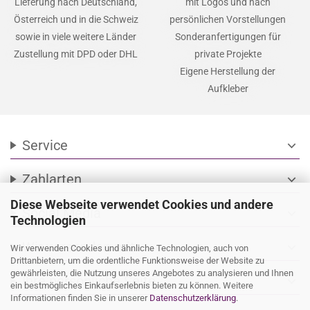
Lieferung nach Deutschland,
mit Logos und nach
Österreich und in die Schweiz
persönlichen Vorstellungen
sowie in viele weitere Länder
Sonderanfertigungen für
Zustellung mit DPD oder DHL
private Projekte
Eigene Herstellung der
Aufkleber
Service
expand_more
Zahlarten
expand_more
Diese Webseite verwendet Cookies und andere
Social Media
expand_more
Technologien
Wir versenden mit
expand_more
Wir verwenden Cookies und ähnliche Technologien, auch von
Drittanbietern, um die ordentliche Funktionsweise der Website zu
gewährleisten, die Nutzung unseres Angebotes zu analysieren und Ihnen
Ihre persönliche Seite
expand_more
ein bestmögliches Einkaufserlebnis bieten zu können. Weitere
Informationen finden Sie in unserer
Datenschutzerklärung
.