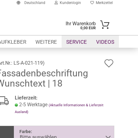
Deutschland
Kundenlogin
Merkzettel
Ihr Warenkorb
0,00 EUR
-Mail
AUFKLEBER
WEITERE
SERVICE
VIDEOS
asswort
Auf
Art.Nr.:
LS-A-021-119
)
Fassadenbeschriftung
den
Wunschtext | 18
Merkze
to erstellen
swort vergessen?
Lieferzeit:
2-5 Werktage
(Aktuelle Informationen & Lieferzeit
Ausland)
Farbe: