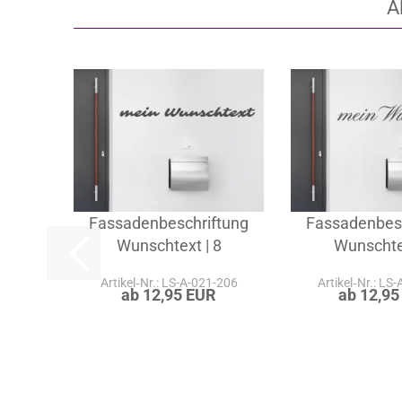
A
Fassadenbeschriftung
Fassadenbes
Wunschtext | 8
Wunschtex
Artikel‑Nr.: LS-A-021-206
Artikel‑Nr.: LS
ab 12,95 EUR
ab 12,95