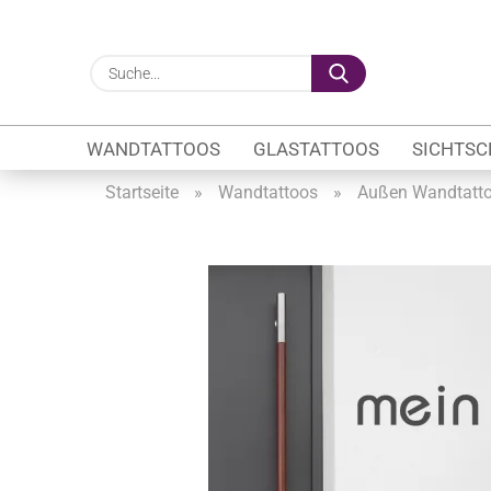
Suche...
WANDTATTOOS
GLASTATTOOS
SICHTSC
Startseite
»
Wandtattoos
»
Außen Wandtatt
Gewerbe anzeigen
Firmenlogo
Fahrzeugwerbung
Schaufensterbeschrif
Öffnungszeiten
Sichtschutzfolien Ge
Glasbeschriftung
Glasmotive
Durchlaufschutz