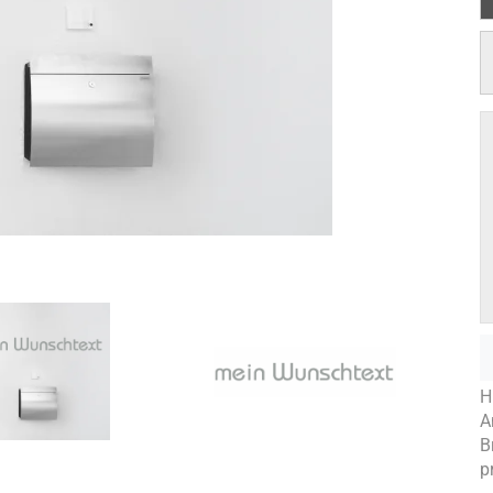
s
H
A
B
p