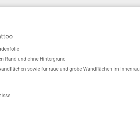
attoo
adenfolie
ten Rand und ohne Hintergrund
enwandflächen sowie für raue und grobe Wandflächen im Innenra
nisse