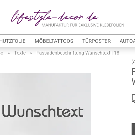
Lieferland
E
HUTZFOLIE
MÖBELTATTOOS
TÜRPOSTER
AUTO
P
oo
»
Texte
»
Fassadenbeschriftung Wunschtext | 18
(
Kon
tung
Pas
werbe