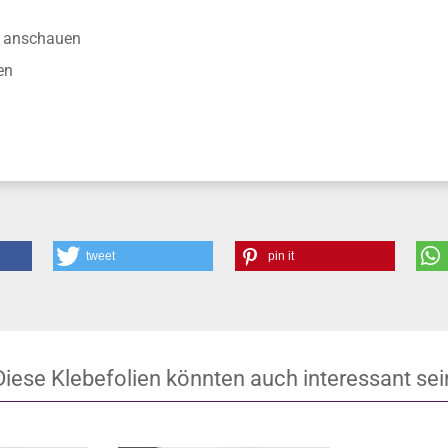
anschauen
en
tweet
pin it
Diese Klebefolien könnten auch interessant sei