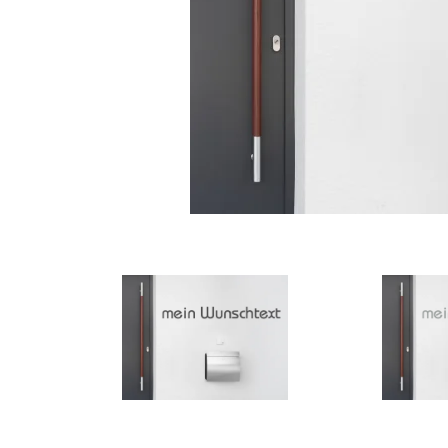
Türbeschriftung
Gewerbe Wandtattoo
Fotofolien für Glas
Extras anzeigen
Folie
Folienmuster
Gutscheine
Zubehör
Ideen anzeigen
Gestaltungsideen
Kundenbilder