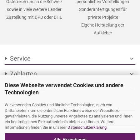
Österreich und in die Schweiz
persönlichen Vorstellungen
sowie in viele weitere Länder
Sonderanfertigungen für
Zustellung mit DPD oder DHL
private Projekte
Eigene Herstellung der
Aufkleber
Service
expand_more
Zahlarten
expand_more
Diese Webseite verwendet Cookies und andere
Social Media
expand_more
Technologien
Wir versenden mit
expand_more
Wir verwenden Cookies und ähnliche Technologien, auch von
Drittanbietern, um die ordentliche Funktionsweise der Website zu
gewährleisten, die Nutzung unseres Angebotes zu analysieren und Ihnen
Ihre persönliche Seite
expand_more
ein bestmögliches Einkaufserlebnis bieten zu können. Weitere
Informationen finden Sie in unserer
Datenschutzerklärung
.
Alle Akzeptieren