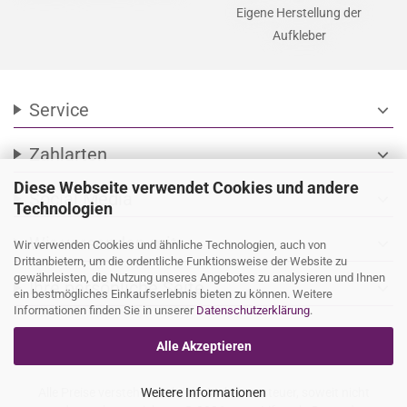
Eigene Herstellung der
Aufkleber
Service
expand_more
Zahlarten
expand_more
Diese Webseite verwendet Cookies und andere
Social Media
expand_more
Technologien
Wir versenden mit
expand_more
Wir verwenden Cookies und ähnliche Technologien, auch von
Drittanbietern, um die ordentliche Funktionsweise der Website zu
gewährleisten, die Nutzung unseres Angebotes zu analysieren und Ihnen
Ihre persönliche Seite
expand_more
ein bestmögliches Einkaufserlebnis bieten zu können. Weitere
Informationen finden Sie in unserer
Datenschutzerklärung
.
Alle Akzeptieren
Alle Preise verstehen sich inkl. Mehrwertsteuer, soweit nicht
Weitere Informationen