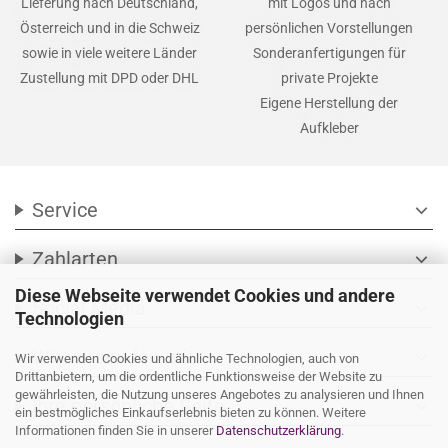
Lieferung nach Deutschland,
mit Logos und nach
Österreich und in die Schweiz
persönlichen Vorstellungen
sowie in viele weitere Länder
Sonderanfertigungen für
Zustellung mit DPD oder DHL
private Projekte
Eigene Herstellung der
Aufkleber
Service
expand_more
Zahlarten
expand_more
Diese Webseite verwendet Cookies und andere
Social Media
expand_more
Technologien
Wir versenden mit
expand_more
Wir verwenden Cookies und ähnliche Technologien, auch von
Drittanbietern, um die ordentliche Funktionsweise der Website zu
gewährleisten, die Nutzung unseres Angebotes zu analysieren und Ihnen
Ihre persönliche Seite
expand_more
ein bestmögliches Einkaufserlebnis bieten zu können. Weitere
Informationen finden Sie in unserer
Datenschutzerklärung
.