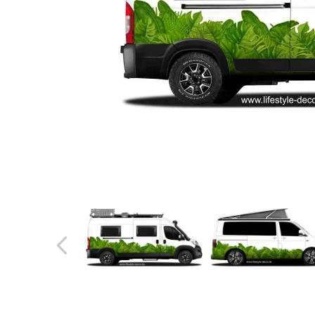
Türbeschriftung
Gewerbe Wandtattoo
Fotofolien für Glas
Extras anzeigen
Folie
Folienmuster
Gutscheine
Zubehör
Ideen anzeigen
Gestaltungsideen
Kundenbilder