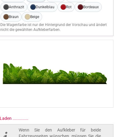
Anthrazit
Dunkelblau
Rot
Bordeaux
Braun
Beige
Die Wagenfarbe ist nur der Hintergrund der Vorschau und ändert
nicht die gewählten Aufkleberfarben.
Wenn Sie den Aufkleber für beide
Fahrzeugseiten wünschen, müssen Sie die
entsprechende Größe 2-seitig auswählen.