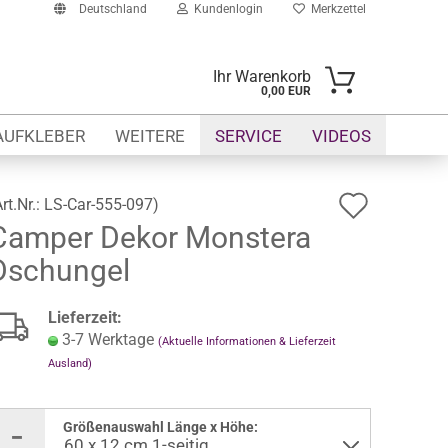
Deutschland
Kundenlogin
Merkzettel
Ihr Warenkorb
0,00 EUR
-Mail
AUFKLEBER
WEITERE
SERVICE
VIDEOS
asswort
Auf
Art.Nr.:
LS-Car-555-097
)
Camper Dekor Monstera
den
Dschungel
Merkze
to erstellen
swort vergessen?
Lieferzeit:
3-7 Werktage
(Aktuelle Informationen & Lieferzeit
Ausland)
Größenauswahl Länge x Höhe: