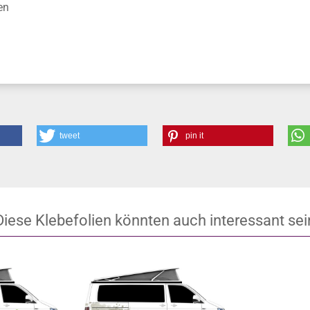
anschauen
r Montagewerkzeug verwenden
en
tweet
pin it
Diese Klebefolien könnten auch interessant sei