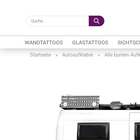
Suche...
WANDTATTOOS
GLASTATTOOS
SICHTSC
Startseite
»
Autoaufkleber
»
Alle bunten Aufk
Gewerbe anzeigen
Firmenlogo
Fahrzeugwerbung
Schaufensterbeschrif
Öffnungszeiten
Sichtschutzfolien Ge
Glasbeschriftung
Glasmotive
Durchlaufschutz