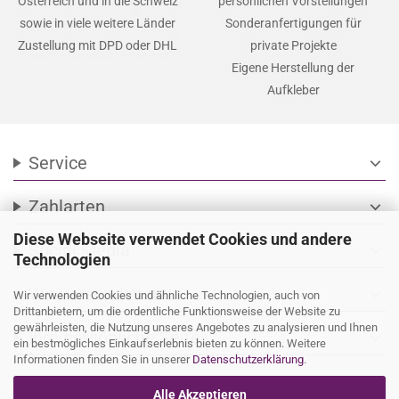
Österreich und in die Schweiz
persönlichen Vorstellungen
sowie in viele weitere Länder
Sonderanfertigungen für
Zustellung mit DPD oder DHL
private Projekte
Eigene Herstellung der
Aufkleber
Service
expand_more
Zahlarten
expand_more
Diese Webseite verwendet Cookies und andere
Social Media
expand_more
Technologien
Wir versenden mit
expand_more
Wir verwenden Cookies und ähnliche Technologien, auch von
Drittanbietern, um die ordentliche Funktionsweise der Website zu
gewährleisten, die Nutzung unseres Angebotes zu analysieren und Ihnen
Ihre persönliche Seite
expand_more
ein bestmögliches Einkaufserlebnis bieten zu können. Weitere
Informationen finden Sie in unserer
Datenschutzerklärung
.
Alle Akzeptieren