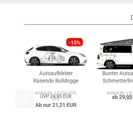
-15%
Autoaufkleber
Bunter Autoa
Rasende Bulldogge
Schmetterli
Artikel‑Nr.: LS-Car-019-
Artikel‑Nr.: LS
UVP 24,95 EUR
ab 29,95
015
136
Ab nur 21,21 EUR