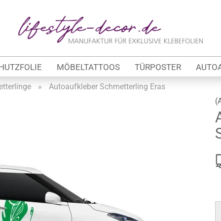
Lieferland
E
HUTZFOLIE
MÖBELTATTOOS
TÜRPOSTER
AUTO
P
tterlinge
»
Autoaufkleber Schmetterling Eras
(
Kon
tung
Pas
werbe