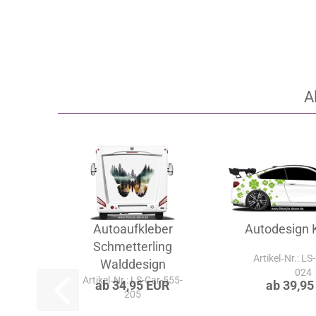
A
Autoaufkleber
Autodesign K
Schmetterling
Artikel‑Nr.: LS
Walddesign
024
Artikel‑Nr.: LS-Car-555-
ab 34,95 EUR
ab 39,95
205