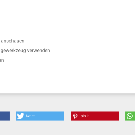
anschauen
tagewerkzeug verwenden
en
tweet
pin it