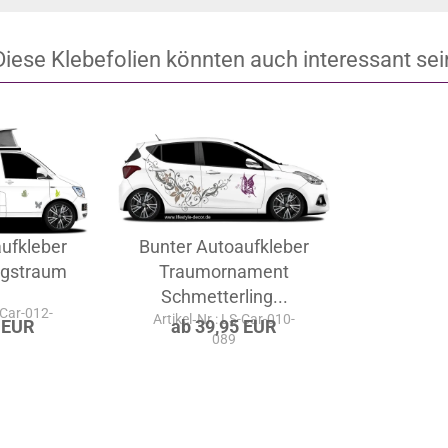
Diese Klebefolien könnten auch interessant sei
ufkleber
Bunter Autoaufkleber
ngstraum
Traumornament
Schmetterling...
-Car-012-
Artikel‑Nr.: LS-Car-010-
 EUR
ab 39,95 EUR
089