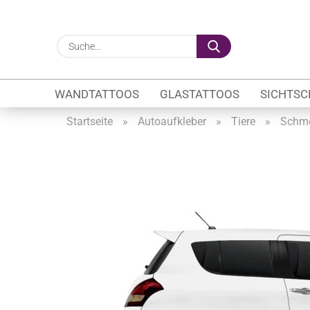
Suche...
WANDTATTOOS
GLASTATTOOS
SICHTSC
Startseite
»
Autoaufkleber
»
Tiere
»
Schme
Gewerbe anzeigen
Firmenlogo
Fahrzeugwerbung
Schaufensterbeschrif
Öffnungszeiten
Sichtschutzfolien Ge
Glasbeschriftung
Glasmotive
Durchlaufschutz