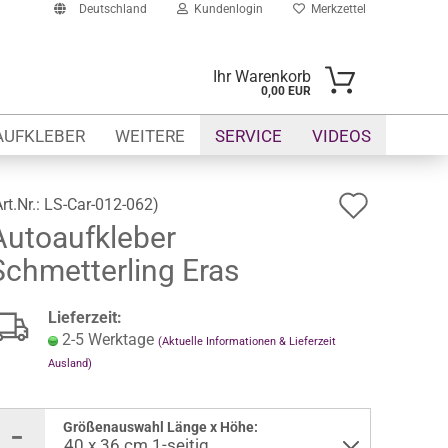
Deutschland
Kundenlogin
Merkzettel
Ihr Warenkorb
0,00 EUR
-Mail
AUFKLEBER
WEITERE
SERVICE
VIDEOS
asswort
Auf
Art.Nr.:
LS-Car-012-062
)
Autoaufkleber
den
Schmetterling Eras
Merkze
to erstellen
swort vergessen?
Lieferzeit:
2-5 Werktage
(Aktuelle Informationen & Lieferzeit
Ausland)
Größenauswahl Länge x Höhe: