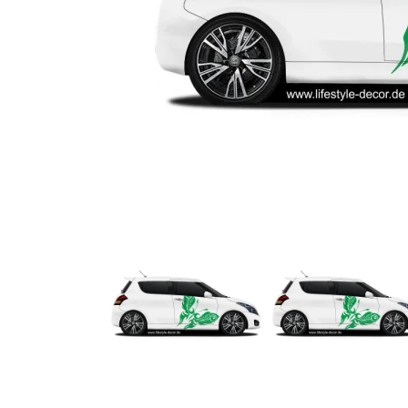
Türbeschriftung
Gewerbe Wandtattoo
Fotofolien für Glas
Extras anzeigen
Folie
Folienmuster
Gutscheine
Zubehör
Ideen anzeigen
Gestaltungsideen
Kundenbilder