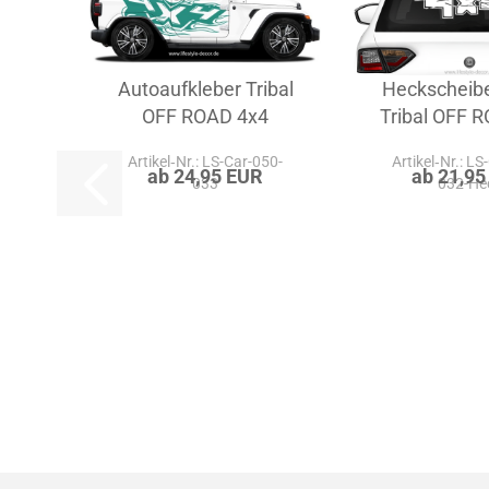
Autoaufkleber Tribal
Heckscheib
OFF ROAD 4x4
Tribal OFF 
Artikel‑Nr.: LS-Car-050-
Artikel‑Nr.: LS
ab 24,95 EUR
ab 21,95
033
032-He