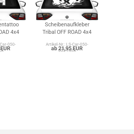
entattoo
Scheibenaufkleber
ROAD 4x4
Tribal OFF ROAD 4x4
-Car-050-
Artikel‑Nr.: LS-Car-050-
 EUR
ab 21,95 EUR
ck
033-Heck