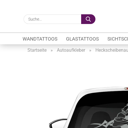
Suche...
WANDTATTOOS
GLASTATTOOS
SICHTSC
Startseite
»
Autoaufkleber
»
Heckscheibenau
Gewerbe anzeigen
Firmenlogo
Fahrzeugwerbung
Schaufensterbeschrif
Öffnungszeiten
Sichtschutzfolien Ge
Glasbeschriftung
Glasmotive
Durchlaufschutz