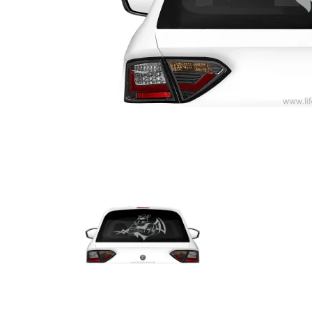
Türbeschriftung
Gewerbe Wandtattoo
Fotofolien für Glas
Extras anzeigen
Folie
Folienmuster
Gutscheine
Zubehör
Ideen anzeigen
Gestaltungsideen
Kundenbilder