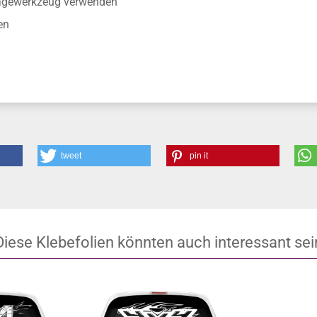
tagewerkzeug verwenden
en
tweet
pin it
Diese Klebefolien könnten auch interessant sei