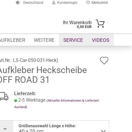
Deutschland
Kundenlogin
Merkzettel
Ihr Warenkorb
0,00 EUR
-Mail
AUFKLEBER
WEITERE
SERVICE
VIDEOS
asswort
Auf
Art.Nr.:
LS-Car-050-031-Heck
)
Aufkleber Heckscheibe
den
OFF ROAD 31
Merkze
to erstellen
swort vergessen?
Lieferzeit:
2-5 Werktage
(Aktuelle Informationen & Lieferzeit
Ausland)
Größenauswahl Länge x Höhe: