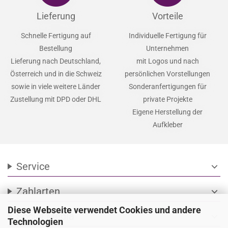
Lieferung
Vorteile
Schnelle Fertigung auf
Individuelle Fertigung für
Bestellung
Unternehmen
Lieferung nach Deutschland,
mit Logos und nach
Österreich und in die Schweiz
persönlichen Vorstellungen
sowie in viele weitere Länder
Sonderanfertigungen für
Zustellung mit DPD oder DHL
private Projekte
Eigene Herstellung der
Aufkleber
Service
expand_more
Zahlarten
expand_more
Diese Webseite verwendet Cookies und andere
Social Media
expand_more
Technologien