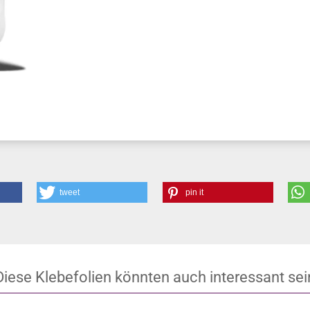
tweet
pin it