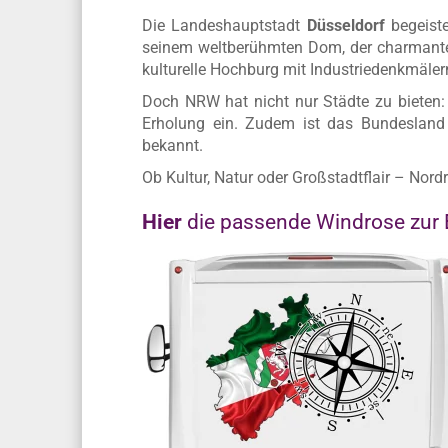
Nordrhein-Westfalen (NRW) ist das bev
pulsierenden Metropolen, historischen Stätt
die malerischen Landschaften des Sauerlan
Die Landeshauptstadt
Düsseldorf
begeiste
seinem weltberühmten Dom, der charmante
kulturelle Hochburg mit Industriedenkmäle
Doch NRW hat nicht nur Städte zu bieten
Erholung ein. Zudem ist das Bundesland f
bekannt.
Ob Kultur, Natur oder Großstadtflair – Nord
Hier
die passende Windrose zur 