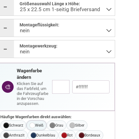
Größenauswahl Länge x Höhe:
Montageflüssigkeit:
Montagewerkzeug:
Wagenfarbe
ändern
Klicken Sie auf
🎨
das Farbfeld, um
die Fahrzeugfarbe
in der Vorschau
anzupassen.
Häufige Wagenfarben direkt auswählen:
Schwarz
Weiß
Grau
Silber
Anthrazit
Dunkelblau
Rot
Bordeaux