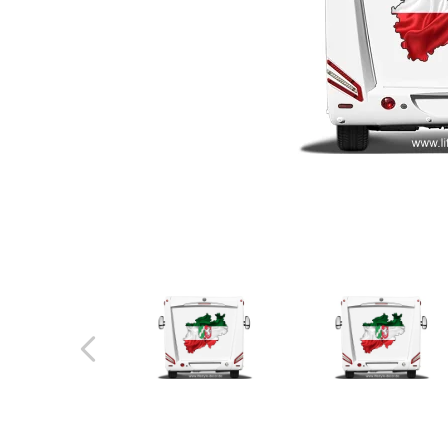
Türbeschriftung
Gewerbe Wandtattoo
Fotofolien für Glas
Extras anzeigen
Folie
Folienmuster
Gutscheine
Zubehör
Ideen anzeigen
Gestaltungsideen
Kundenbilder