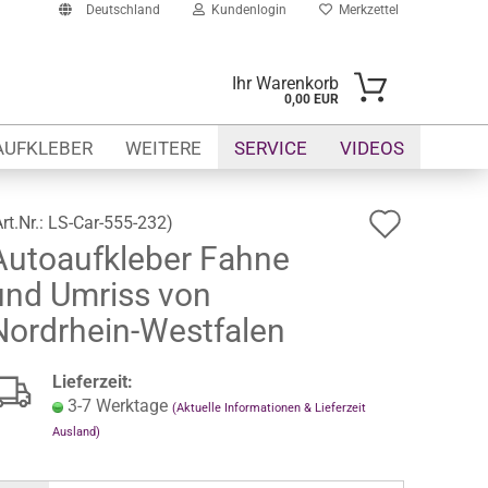
Deutschland
Kundenlogin
Merkzettel
Ihr Warenkorb
0,00 EUR
-Mail
AUFKLEBER
WEITERE
SERVICE
VIDEOS
asswort
Auf
Art.Nr.:
LS-Car-555-232
)
Autoaufkleber Fahne
den
und Umriss von
Merkze
to erstellen
Nordrhein-Westfalen
swort vergessen?
Lieferzeit:
3-7 Werktage
(Aktuelle Informationen & Lieferzeit
Ausland)