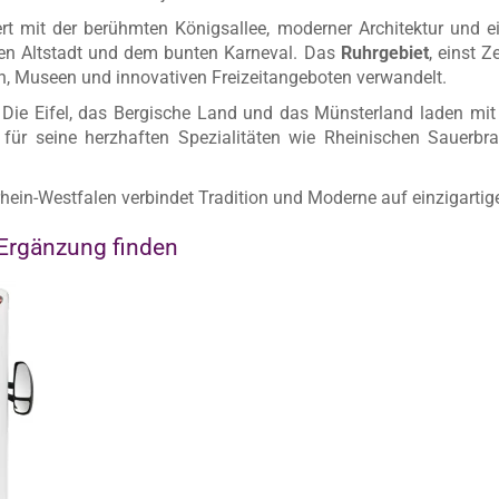
ölkerungsreichste Bundesland Deutschlands und beeindruck
en und idyllischer Natur. Ob die imposante Skyline von Düsseldo
ds – NRW bietet für jeden etwas.
rt mit der berühmten Königsallee, moderner Architektur und 
n Altstadt und dem bunten Karneval. Das
Ruhrgebiet
, einst Z
rn, Museen und innovativen Freizeitangeboten verwandelt.
: Die Eifel, das Bergische Land und das Münsterland laden m
ür seine herzhaften Spezialitäten wie Rheinischen Sauerbra
rhein-Westfalen verbindet Tradition und Moderne auf einzigartig
Ergänzung finden