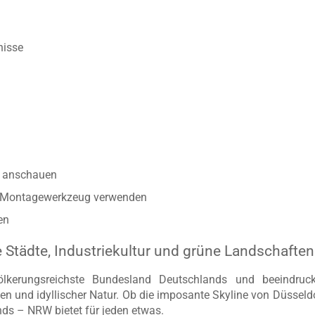
n optimales Ergebnis zu erzielen
gtypen geeignet
nisse
anschauen
r Montagewerkzeug verwenden
en
e Städte, Industriekultur und grüne Landschaften