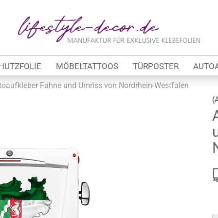
Lieferland
E
HUTZFOLIE
MÖBELTATTOOS
TÜRPOSTER
AUTO
P
toaufkleber Fahne und Umriss von Nordrhein-Westfalen
(
Kon
tung
Pas
werbe