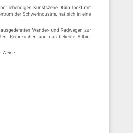
t mit einer einzigartigen Mischung aus
rf, das kulturelle Erbe des Ruhrgebiets oder
einer lebendigen Kunstszene.
Köln
lockt mit
entrum der Schwerindustrie, hat sich in eine
it ausgedehnten Wander- und Radwegen zur
ten, Reibekuchen und das beliebte Altbier
e Weise.