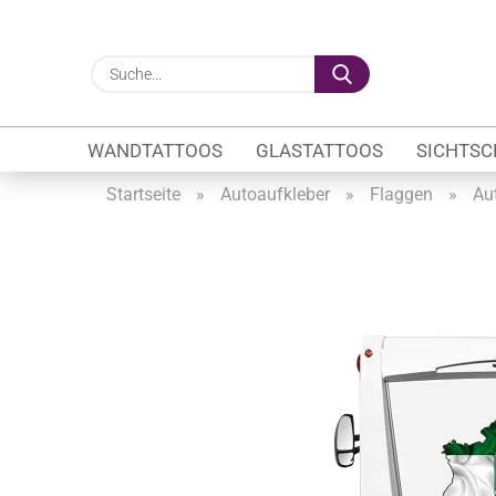
Suche...
WANDTATTOOS
GLASTATTOOS
SICHTSC
Startseite
»
Autoaufkleber
»
Flaggen
»
Au
Gewerbe anzeigen
Firmenlogo
Fahrzeugwerbung
Schaufensterbeschrif
Öffnungszeiten
Sichtschutzfolien Ge
Glasbeschriftung
Glasmotive
Durchlaufschutz