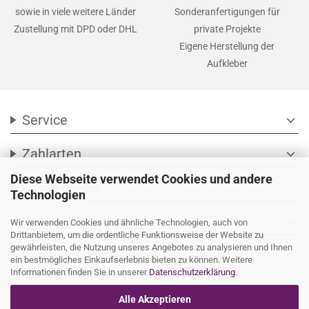
sowie in viele weitere Länder
Sonderanfertigungen für
Zustellung mit DPD oder DHL
private Projekte
Eigene Herstellung der
Aufkleber
Service
expand_more
Zahlarten
expand_more
Diese Webseite verwendet Cookies und andere
Social Media
expand_more
Technologien
Wir versenden mit
expand_more
Wir verwenden Cookies und ähnliche Technologien, auch von
Drittanbietern, um die ordentliche Funktionsweise der Website zu
gewährleisten, die Nutzung unseres Angebotes zu analysieren und Ihnen
Ihre persönliche Seite
expand_more
ein bestmögliches Einkaufserlebnis bieten zu können. Weitere
Informationen finden Sie in unserer
Datenschutzerklärung
.
Alle Akzeptieren