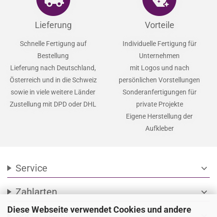
Lieferung
Vorteile
Schnelle Fertigung auf
Individuelle Fertigung für
Bestellung
Unternehmen
Lieferung nach Deutschland,
mit Logos und nach
Österreich und in die Schweiz
persönlichen Vorstellungen
sowie in viele weitere Länder
Sonderanfertigungen für
Zustellung mit DPD oder DHL
private Projekte
Eigene Herstellung der
Aufkleber
Service
expand_more
Zahlarten
expand_more
Diese Webseite verwendet Cookies und andere
Social Media
expand_more