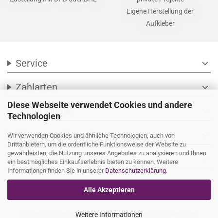
Eigene Herstellung der
Aufkleber
Service
expand_more
Zahlarten
expand_more
Diese Webseite verwendet Cookies und andere
Social Media
expand_more
Technologien
Wir versenden mit
expand_more
Wir verwenden Cookies und ähnliche Technologien, auch von
Drittanbietern, um die ordentliche Funktionsweise der Website zu
gewährleisten, die Nutzung unseres Angebotes zu analysieren und Ihnen
Ihre persönliche Seite
expand_more
ein bestmögliches Einkaufserlebnis bieten zu können. Weitere
Informationen finden Sie in unserer
Datenschutzerklärung
.
Alle Akzeptieren
Alle Preise verstehen sich inkl. Mehrwertsteuer, soweit nicht
Weitere Informationen