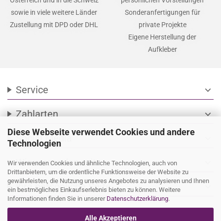
sowie in viele weitere Länder
Sonderanfertigungen für
Zustellung mit DPD oder DHL
private Projekte
Eigene Herstellung der
Aufkleber
Service
expand_more
Zahlarten
expand_more
Diese Webseite verwendet Cookies und andere
Social Media
expand_more
Technologien
Wir versenden mit
expand_more
Wir verwenden Cookies und ähnliche Technologien, auch von
Drittanbietern, um die ordentliche Funktionsweise der Website zu
gewährleisten, die Nutzung unseres Angebotes zu analysieren und Ihnen
Ihre persönliche Seite
expand_more
ein bestmögliches Einkaufserlebnis bieten zu können. Weitere
Informationen finden Sie in unserer
Datenschutzerklärung
.
Alle Akzeptieren