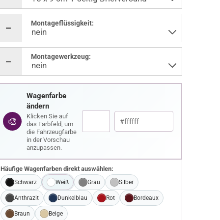
Montageflüssigkeit:
Montagewerkzeug:
Wagenfarbe
ändern
Klicken Sie auf
🎨
das Farbfeld, um
die Fahrzeugfarbe
in der Vorschau
anzupassen.
Häufige Wagenfarben direkt auswählen:
Schwarz
Weiß
Grau
Silber
Anthrazit
Dunkelblau
Rot
Bordeaux
Braun
Beige