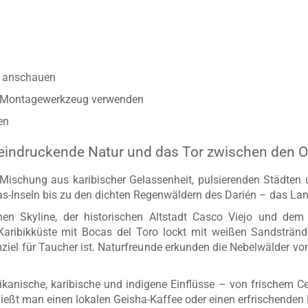
anschauen
r Montagewerkzeug verwenden
en
eindruckende Natur und das Tor zwischen den 
n Mischung aus karibischer Gelassenheit, pulsierenden Städten
-Inseln bis zu den dichten Regenwäldern des Darién – das Land 
nen Skyline, der historischen Altstadt Casco Viejo und de
 Karibikküste mit Bocas del Toro lockt mit weißen Sandsträn
mziel für Taucher ist. Naturfreunde erkunden die Nebelwälder vo
ikanische, karibische und indigene Einflüsse – von frischem C
eßt man einen lokalen Geisha-Kaffee oder einen erfrischenden