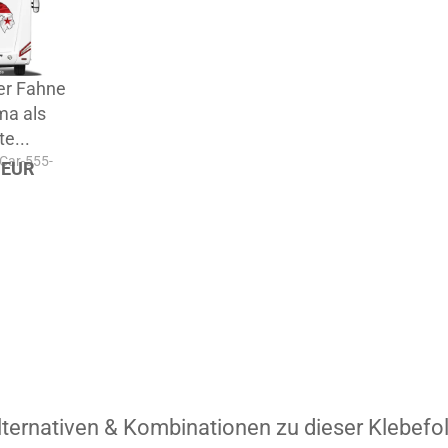
er Fahne
ma als
te...
-Car-555-
 EUR
lternativen & Kombinationen zu dieser Klebefol