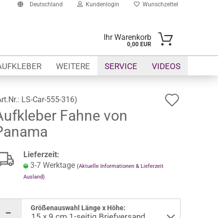
Deutschland
Kundenlogin
Wunschzettel
Ihr Warenkorb
0,00 EUR
il
AUFKLEBER
WEITERE
SERVICE
VIDEOS
swort
Auf
Art.Nr.:
LS-Car-555-316
)
Aufkleber Fahne von
den
Panama
Wunsch
erstellen
ort vergessen?
Lieferzeit:
3-7 Werktage
(Aktuelle Informationen & Lieferzeit
Ausland)
Größenauswahl Länge x Höhe: