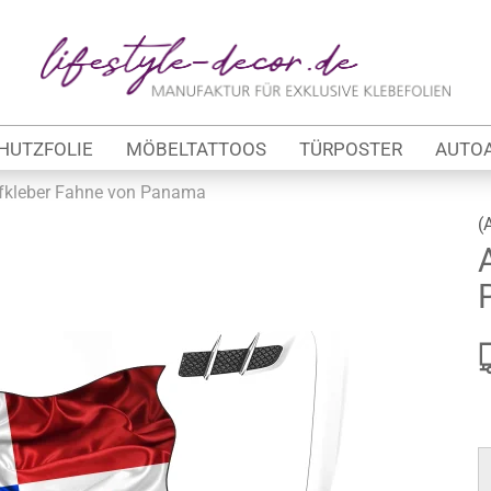
Lieferland
E-Ma
HUTZFOLIE
MÖBELTATTOOS
TÜRPOSTER
AUTO
Pas
fkleber Fahne von Panama
(
Konto 
tung
Passw
werbe