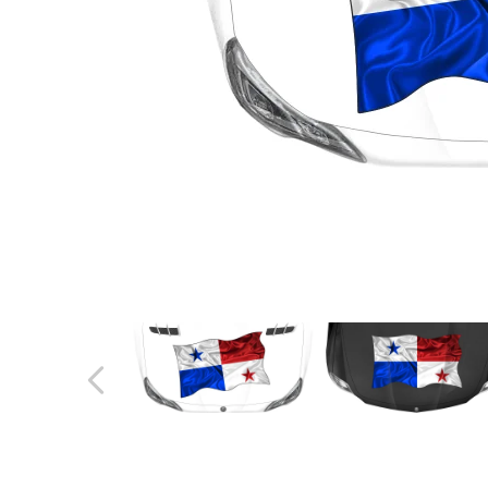
Türbeschriftung
Gewerbe Wandtattoo
Fotofolien für Glas
Extras anzeigen
Folie
Folienmuster
Gutscheine
Zubehör
Ideen anzeigen
Gestaltungsideen
Kundenbilder