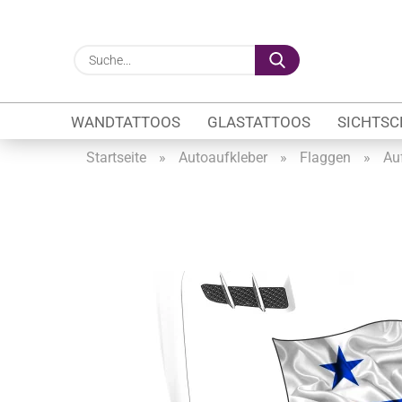
Suche...
WANDTATTOOS
GLASTATTOOS
SICHTSC
Startseite
»
Autoaufkleber
»
Flaggen
»
Au
Gewerbe anzeigen
Firmenlogo
Fahrzeugwerbung
Schaufensterbeschrif
Öffnungszeiten
Sichtschutzfolien Ge
Glasbeschriftung
Glasmotive
Durchlaufschutz