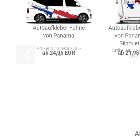
Autoaufkleber Fahne
Autoaufkleb
von Panama
von Pana
Silhouet
Artikel‑Nr.: LS-Car-555-
Artikel‑Nr.: LS
ab 24,95 EUR
ab 21,95
105
277
A