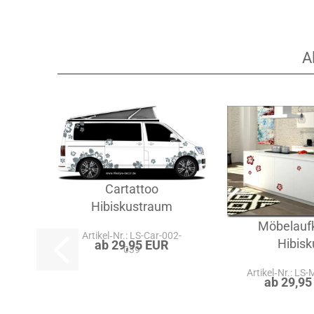
A
Cartattoo
Hibiskustraum
Möbelauf
Artikel‑Nr.: LS-Car-002-
Hibisk
ab 29,95 EUR
039