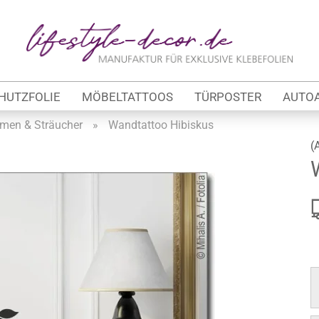
Lieferland
E
HUTZFOLIE
MÖBELTATTOOS
TÜRPOSTER
AUTO
P
men & Sträucher
»
Wandtattoo Hibiskus
(
Kon
tung
Pas
werbe