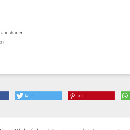
anschauen
en
tweet
pin it