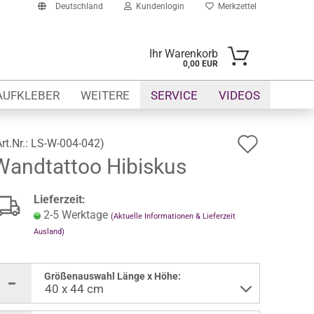
Deutschland
Kundenlogin
Merkzettel
Ihr Warenkorb
0,00 EUR
-Mail
AUFKLEBER
WEITERE
SERVICE
VIDEOS
asswort
Auf
Art.Nr.:
LS-W-004-042
)
Wandtattoo Hibiskus
den
Merkze
to erstellen
Lieferzeit:
swort vergessen?
2-5 Werktage
(Aktuelle Informationen & Lieferzeit
Ausland)
Größenauswahl Länge x Höhe: