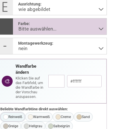
Ausrichtung:
Farbe:
Montagewerkzeug:
Wandfarbe
ändern
Klicken Sie auf
🎨
das Farbfeld, um
die Wandfarbe in
der Vorschau
anzupassen.
Beliebte Wandfarbtöne direkt auswählen:
Reinweiß
Warmweiß
Creme
Sand
Greige
Hellgrau
Salbeigrün