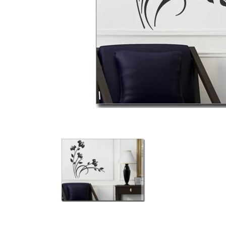
Türbeschriftung
Gewerbe Wandtattoo
Fotofolien für Glas
Extras anzeigen
Folie
Folienmuster
Gutscheine
Zubehör
Ideen anzeigen
Gestaltungsideen
Kundenbilder