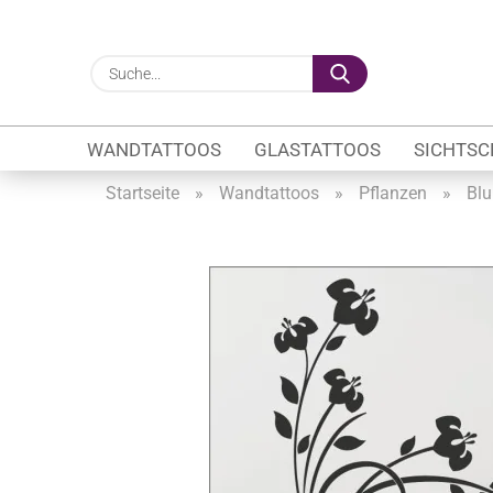
Suche...
WANDTATTOOS
GLASTATTOOS
SICHTSC
Startseite
»
Wandtattoos
»
Pflanzen
»
Blu
Gewerbe anzeigen
Firmenlogo
Fahrzeugwerbung
Schaufensterbeschrif
Öffnungszeiten
Sichtschutzfolien Ge
Glasbeschriftung
Glasmotive
Durchlaufschutz