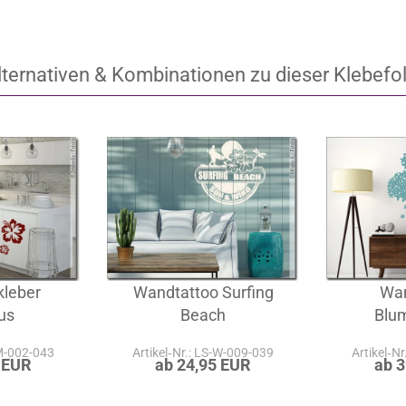
lternativen & Kombinationen zu dieser Klebefol
kleber
Wandtattoo Surfing
Wan
us
Beach
Blu