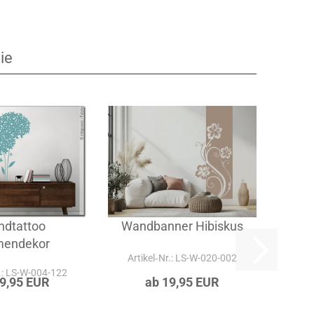
ie
dtattoo
Wandbanner Hibiskus
mendekor
Artikel‑Nr.: LS-W-020-002