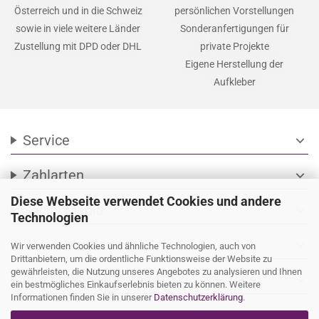
Österreich und in die Schweiz
persönlichen Vorstellungen
sowie in viele weitere Länder
Sonderanfertigungen für
Zustellung mit DPD oder DHL
private Projekte
Eigene Herstellung der
Aufkleber
Service
expand_more
Zahlarten
expand_more
Diese Webseite verwendet Cookies und andere
Social Media
expand_more
Technologien
Wir versenden mit
expand_more
Wir verwenden Cookies und ähnliche Technologien, auch von
Drittanbietern, um die ordentliche Funktionsweise der Website zu
gewährleisten, die Nutzung unseres Angebotes zu analysieren und Ihnen
Ihre persönliche Seite
expand_more
ein bestmögliches Einkaufserlebnis bieten zu können. Weitere
Informationen finden Sie in unserer
Datenschutzerklärung
.